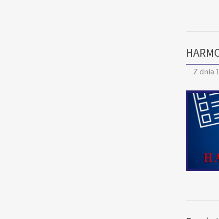
HARMO
Z dnia
1