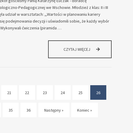
Szkół gościliśmy Panią Katarzynę Łuczak - doradcę
giczno-Pedagogicznej we Wschowie. Młodzież z klas: II i III
a udział w warsztatach: ,,Wartości w planowaniu kariery
się podejmowania decyzji i uświadomili sobie, że każdy wybór
 Wykonywali ćwiczenia (piramida …
SPOTKANIE
CZYTAJ WIĘCEJ
Z
DORADCĄ
ZAWODOWYM
Z
PPP
21
22
23
24
25
26
(current)
35
36
Następny »
Koniec »