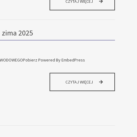
NARODOWY
CZYTAJ WIĘCEJ
PROGRAM
ROZWOJU
CZYTELNICTWA
2.0
zima 2025
WODOWEGOPobierz Powered By EmbedPress
HARMONOGRAM
CZYTAJ WIĘCEJ
EGZAMINÓW
ZAWODOWYCH
–
SESJA
ZIMA
2025