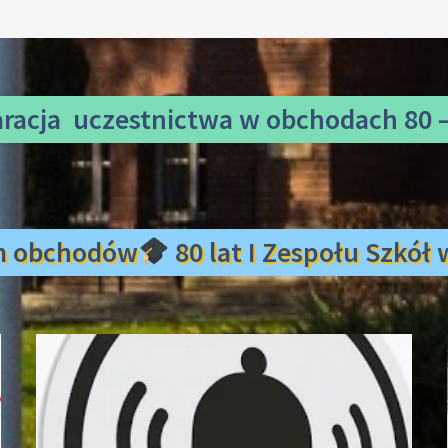
aracja uczestnictwa
w obchodach 80 –
m obchodów
80 lat I Zespołu Szkó