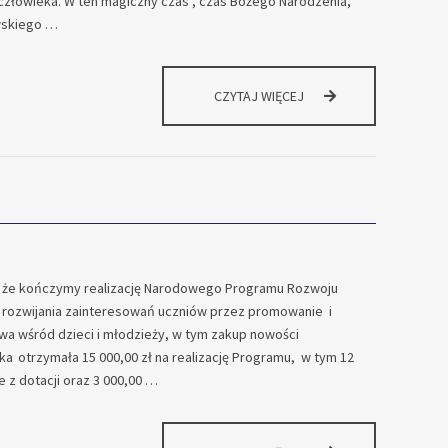
 człowieka. W ten magiczny czas , czas Bożego Narodzenia,
wskiego …
DZIŚ
CZYTAJ WIĘCEJ
RODZI
SIĘ
BÓG
MIŁOŚĆ
–
JASEŁKA
W
STASZICU
, że kończymy realizację Narodowego Programu Rozwoju
 rozwijania zainteresowań uczniów przez promowanie i
wa wśród dzieci i młodzieży, w tym zakup nowości
a otrzymała 15 000,00 zł na realizację Programu, w tym 12
e z dotacji oraz 3 000,00 …