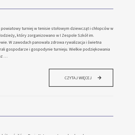
ę powiatowy turniej w tenisie stołowym dziewcząt i chłopców w
odzieży, który zorganizowano w I Zespole Szkół im.
wie. W zawodach panowała zdrowa rywalizacja i świetna
ali gospodarze i gospodynie turnieju. Wielkie podziękowania
az …
POWIATOWY
CZYTAJ WIĘCEJ
TURNIEJ
TENISA
STOŁOWEGO