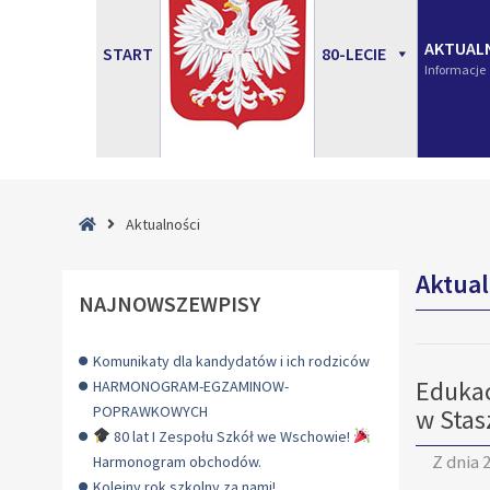
AKTUAL
START
80-LECIE
Informacje
Strona
Aktualności
główna
Aktual
NAJNOWSZEWPISY
Komunikaty dla kandydatów i ich rodziców
Edukac
HARMONOGRAM-EGZAMINOW-
POPRAWKOWYCH
w Stas
80 lat I Zespołu Szkół we Wschowie!
Z dnia
2
Harmonogram obchodów.
Kolejny rok szkolny za nami!