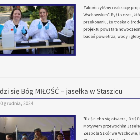
Zakończyliśmy realizację pro
Wschowskim”. Był to czas, któ
przekonaniu, że troska o środ
projektu powstała nowoczes
badań powietrza, wody i gleby
odzi się Bóg MIŁOŚĆ – jasełka w Staszicu
0 grudnia, 2024
"Dziś niebo się otwiera, Dziś 
Motywem przewodnim Jasełek,
Zespołu Szkół we Wschowie, by