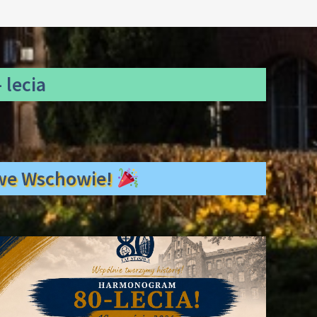
 lecia
ł we Wschowie!