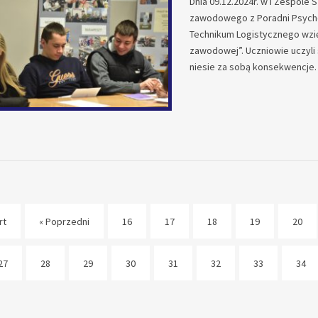
Dnia 09.12.2024r. w I Zespole 
zawodowego z Poradni Psycholo
Technikum Logistycznego wzięł
zawodowej”. Uczniowie uczyli 
niesie za sobą konsekwencje.
rt
« Poprzedni
16
17
18
19
20
27
28
29
30
31
32
33
34