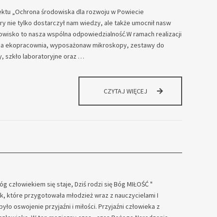
jektu „Ochrona środowiska dla rozwoju w Powiecie
ry nie tylko dostarczył nam wiedzy, ale także umocnił nasw
owisko to nasza wspólna odpowiedzialność.W ramach realizacji
na ekopracownia, wyposażonaw mikroskopy, zestawy do
, szkło laboratoryjne oraz …
EDUKACJA
CZYTAJ WIĘCEJ
EKOLOGICZNA
W
POWIECIE
WSCHOWSKIM
–
PODSUMOWANIE
PROJEKTU
REALIZOWANEGO
W
Bóg człowiekiem się staje, Dziś rodzi się Bóg MIŁOŚĆ "
STASZICU
 które przygotowała młodzież wraz z nauczycielami I
ło oswojenie przyjaźni i miłości. Przyjaźni człowieka z