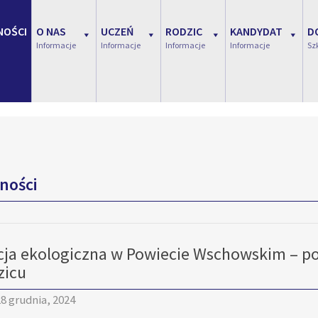
NOŚCI
O NAS
UCZEŃ
RODZIC
KANDYDAT
D
Informacje
Informacje
Informacje
Informacje
Sz
ności
ja ekologiczna w Powiecie Wschowskim – p
zicu
8 grudnia, 2024