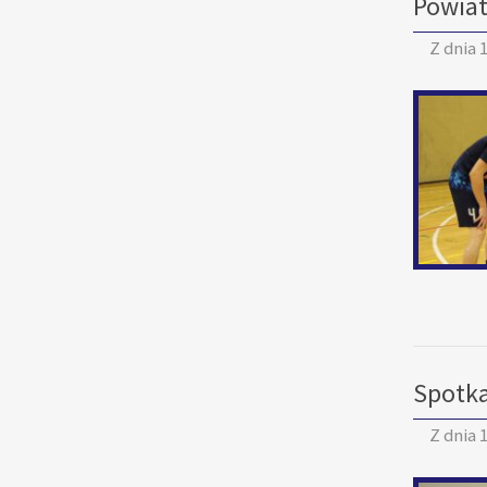
Powiat
Z dnia
1
Spotka
Z dnia
1