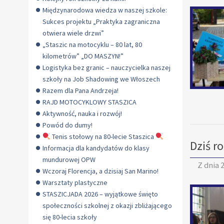
Międzynarodowa wiedza w naszej szkole:
Sukces projektu „Praktyka zagraniczna
otwiera wiele drzwi”
„Staszic na motocyklu – 80 lat, 80
kilometrów” „DO MASZYN!”
Logistyka bez granic – nauczycielka naszej
szkoły na Job Shadowing we Włoszech
Razem dla Pana Andrzeja!
RAJD MOTOCYKLOWY STASZICA
Aktywność, nauka i rozwój!
Powód do dumy!
Tenis stołowy na 80-lecie Staszica
Dziś r
Informacja dla kandydatów do klasy
mundurowej OPW
Z dnia
2
Wczoraj Florencja, a dzisiaj San Marino!
Warsztaty plastyczne
STASZICJADA 2026 – wyjątkowe święto
społeczności szkolnej z okazji zbliżającego
się 80-lecia szkoły