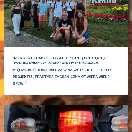
AKTUALNOŚCI
|
ERASMUS+
|
FERS VET
|
POZOSTAŁE
|
PRZEDSIĘWZIĘCIE
“PRAKTYKA ZAGRANICZNA OTWIERA WIELE DRZWI”-REALIZACJA
MIĘDZYNARODOWA WIEDZA W NASZEJ SZKOLE: SUKCES
PROJEKTU „PRAKTYKA ZAGRANICZNA OTWIERA WIELE
DRZWI”