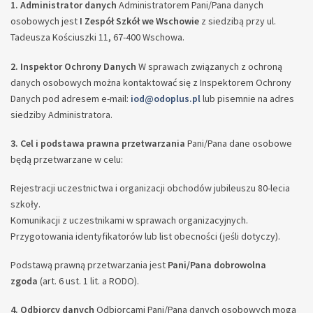
1. Administrator danych
Administratorem Pani/Pana danych
osobowych jest
I Zespół Szkół we Wschowie
z siedzibą przy ul.
Tadeusza Kościuszki 11, 67-400 Wschowa.
2. Inspektor Ochrony Danych
W sprawach związanych z ochroną
danych osobowych można kontaktować się z Inspektorem Ochrony
Danych pod adresem e-mail:
iod@odoplus.pl
lub pisemnie na adres
siedziby Administratora.
3. Cel i podstawa prawna przetwarzania
Pani/Pana dane osobowe
będą przetwarzane w celu:
Rejestracji uczestnictwa i organizacji obchodów jubileuszu 80-lecia
szkoły.
Komunikacji z uczestnikami w sprawach organizacyjnych.
Przygotowania identyfikatorów lub list obecności (jeśli dotyczy).
Podstawą prawną przetwarzania jest
Pani/Pana dobrowolna
zgoda
(art. 6 ust. 1 lit. a RODO).
4. Odbiorcy danych
Odbiorcami Pani/Pana danych osobowych mogą