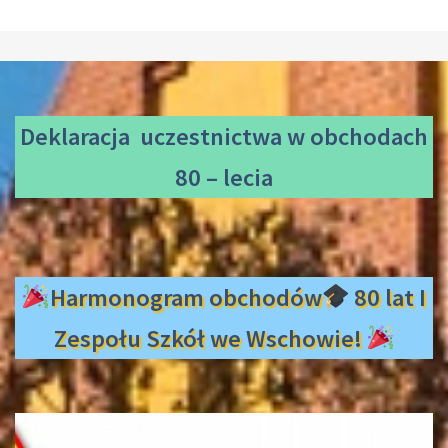
Deklaracja uczestnictwa
w obchodach
80 – lecia
Harmonogram obchodów
80 lat I
Zespołu Szkół we Wschowie!