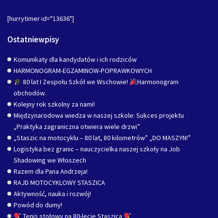
[hurrytimer id="13636"]
Ostatniewpisy
Komunikaty dla kandydatów i ich rodziców
HARMONOGRAM-EGZAMINOW-POPRAWKOWYCH
80 lat I Zespołu Szkół we Wschowie!
Harmonogram
obchodów.
Kolejny rok szkolny za nami!
Międzynarodowa wiedza w naszej szkole: Sukces projektu
„Praktyka zagraniczna otwiera wiele drzwi”
„Staszic na motocyklu – 80 lat, 80 kilometrów” „DO MASZYN!”
Logistyka bez granic – nauczycielka naszej szkoły na Job
Shadowing we Włoszech
Razem dla Pana Andrzeja!
RAJD MOTOCYKLOWY STASZICA
Aktywność, nauka i rozwój!
Powód do dumy!
Tenis stołowy na 80-lecie Staszica