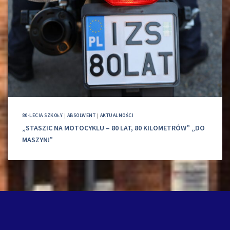
80-LECIA SZKOŁY
|
ABSOLWENT
|
AKTUALNOŚCI
„STASZIC NA MOTOCYKLU – 80 LAT, 80 KILOMETRÓW” „DO
MASZYN!”