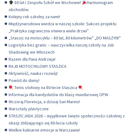
80 lat I Zespołu Szkół we Wschowie!
Harmonogram
obchodów.
Kolejny rok szkolny za nami!
Międzynarodowa wiedza w naszej szkole: Sukces projektu
„Praktyka zagraniczna otwiera wiele drzwi”
„Staszic na motocyklu – 80 lat, 80 kilometrów” „DO MASZYN!”
Logistyka bez granic – nauczycielka naszej szkoły na Job
Shadowing we Włoszech
Razem dla Pana Andrzeja!
RAJD MOTOCYKLOWY STASZICA
Aktywność, nauka i rozwój!
Powód do dumy!
Tenis stołowy na 80-lecie Staszica
Informacja dla kandydatów do klasy mundurowej OPW
Wczoraj Florencja, a dzisiaj San Marino!
Warsztaty plastyczne
STASZICJADA 2026 – wyjątkowe święto społeczności szkolnej z
okazji zbliżającego się 80-lecia szkoły
Wielkie kulinarne emocje w Warszawie!