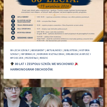
80-LECIA SZKOŁY
|
ABSOLWENT
|
AKTUALNOŚCI
|
BIBLIOTEKA
|
HISTORIA
SZKOŁY
|
INFORMACJE
|
KIERUNKI KSZTAŁCENIA
|
ORGANIZACJA WYJŚĆ I
WYCIECZEK
|
POZOSTAŁE
|
RODZIC
80 LAT I ZESPOŁU SZKÓŁ WE WSCHOWIE!
HARMONOGRAM OBCHODÓW.