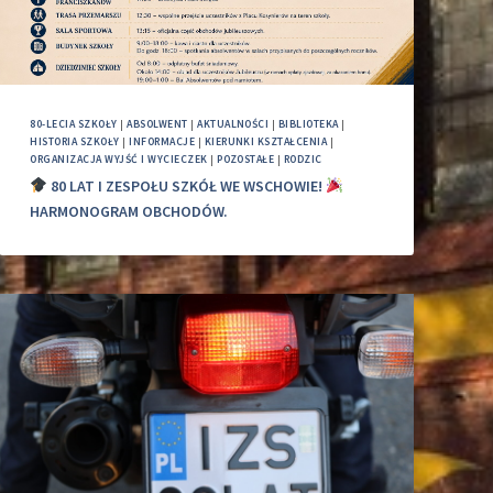
80-LECIA SZKOŁY
|
ABSOLWENT
|
AKTUALNOŚCI
|
BIBLIOTEKA
|
HISTORIA SZKOŁY
|
INFORMACJE
|
KIERUNKI KSZTAŁCENIA
|
ORGANIZACJA WYJŚĆ I WYCIECZEK
|
POZOSTAŁE
|
RODZIC
80 LAT I ZESPOŁU SZKÓŁ WE WSCHOWIE!
HARMONOGRAM OBCHODÓW.