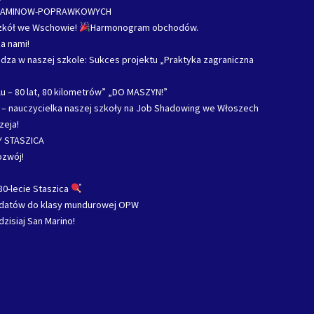
ZAMINOW-POPRAWKOWYCH
Szkół we Wschowie!
Harmonogram obchodów.
a nami!
za w naszej szkole: Sukces projektu „Praktyka zagraniczna
u – 80 lat, 80 kilometrów” „DO MASZYN!”
c – nauczycielka naszej szkoły na Job Shadowing we Włoszech
zeja!
 STASZICA
ozwój!
80-lecie Staszica
ydatów do klasy mundurowej OPW
dzisiaj San Marino!