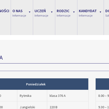
NOŚCI
O NAS
UCZEŃ
RODZIC
KANDYDAT
D
Informacje
Informacje
Informacje
Informacje
Sz
A
Poniedziałek
0
Rytmika
klasa 376 A
8.00 – 
00
J.angielski
220 B
9.30 – 