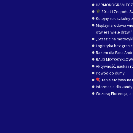
HARMONOGRAM-EG
80 lat I Zespołu 
Kolejny rok szkolny z
Międzynarodowa wied
otwiera wiele drzwi”
„Staszic na motocykl
Logistyka bez grani
Razem dla Pana Andr
RAJD MOTOCYKLOWY
Aktywność, nauka i r
Powód do dumy!
Tenis stołowy na 
Informacja dla kand
Wczoraj Florencja, a 