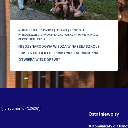
AKTUALNOŚCI
|
ERASMUS+
|
FERS VET
|
POZOSTAŁE
|
PRZEDSIĘWZIĘCIE “PRAKTYKA ZAGRANICZNA OTWIERA WIELE
DRZWI”-REALIZACJA
MIĘDZYNARODOWA WIEDZA W NASZEJ SZKOLE:
SUKCES PROJEKTU „PRAKTYKA ZAGRANICZNA
OTWIERA WIELE DRZWI”
[hurrytimer id="13636"]
Ostatniewpisy
Komunikaty dla kand