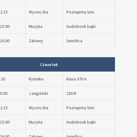
12.15
Wycieczka
Poznajemy lato
 15.00
Muzyka
Audiobook bajki
 16.00
Zabawy
świetlica
Czwartek
9.30
Rytmika
klasa 376 A
10.00
J.angielski
220 B
12.15
Wycieczka
Poznajemy lato
 15.00
Muzyka
Audiobook bajki
 16.00
Zabawy
świetlica