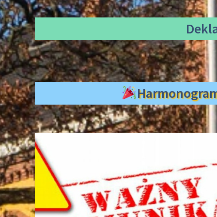
Dekl
Harmonogra