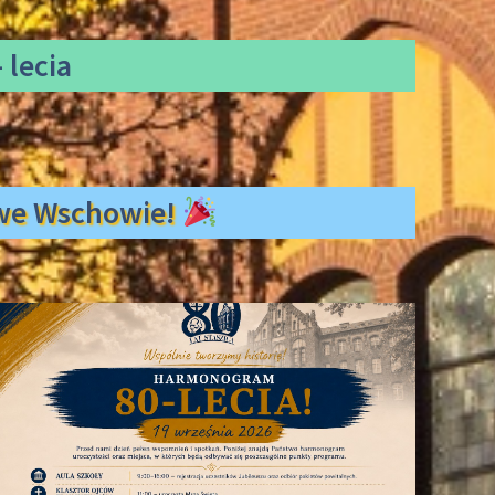
 lecia
ł we Wschowie!