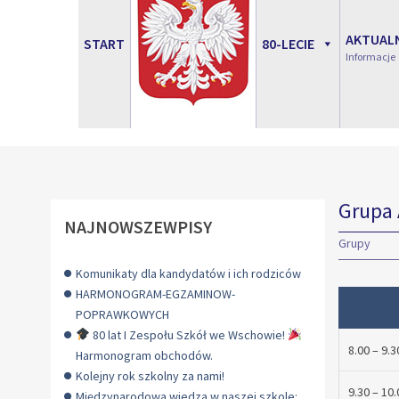
AKTUAL
START
80-LECIE
Informacje
Grupa 
NAJNOWSZEWPISY
Grupy
Komunikaty dla kandydatów i ich rodziców
HARMONOGRAM-EGZAMINOW-
POPRAWKOWYCH
80 lat I Zespołu Szkół we Wschowie!
8.00 – 9.3
Harmonogram obchodów.
Kolejny rok szkolny za nami!
9.30 – 10.
Międzynarodowa wiedza w naszej szkole: