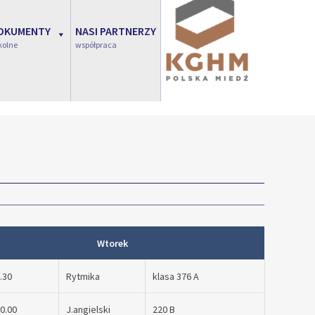
OKUMENTY
NASI PARTNERZY
kolne
współpraca
Wtorek
9.30
Rytmika
klasa 376 A
10.00
J.angielski
220 B