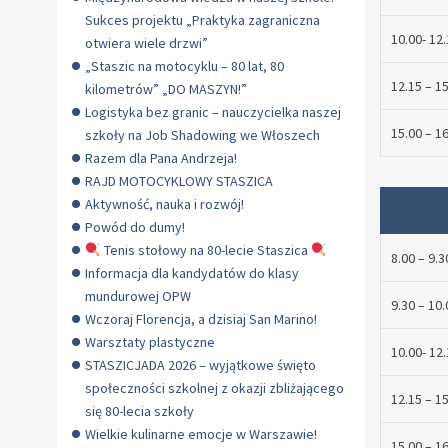
Sukces projektu „Praktyka zagraniczna
10.00- 12.
otwiera wiele drzwi”
„Staszic na motocyklu – 80 lat, 80
12.15 – 1
kilometrów” „DO MASZYN!”
Logistyka bez granic – nauczycielka naszej
15.00 – 1
szkoły na Job Shadowing we Włoszech
Razem dla Pana Andrzeja!
RAJD MOTOCYKLOWY STASZICA
Aktywność, nauka i rozwój!
Powód do dumy!
Tenis stołowy na 80-lecie Staszica
8.00 – 9.3
Informacja dla kandydatów do klasy
mundurowej OPW
9.30 – 10.
Wczoraj Florencja, a dzisiaj San Marino!
Warsztaty plastyczne
10.00- 12.
STASZICJADA 2026 – wyjątkowe święto
społeczności szkolnej z okazji zbliżającego
12.15 – 1
się 80-lecia szkoły
Wielkie kulinarne emocje w Warszawie!
15.00 – 1