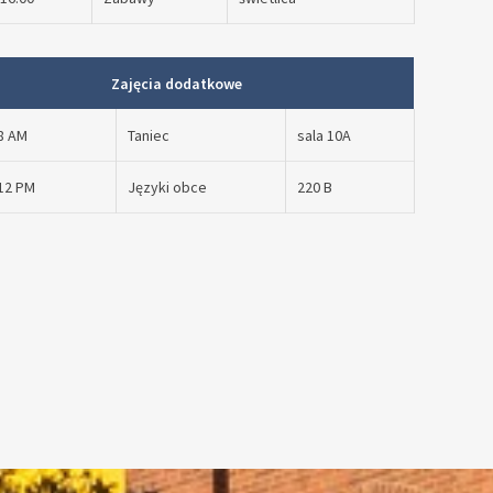
Zajęcia dodatkowe
8 AM
Taniec
sala 10A
 12 PM
Języki obce
220 B