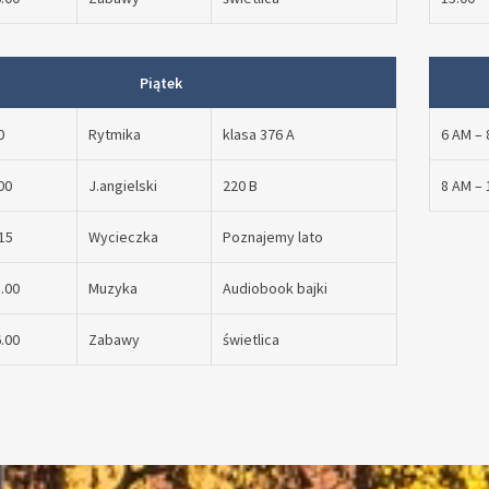
Piątek
0
Rytmika
klasa 376 A
6 AM – 
00
J.angielski
220 B
8 AM –
15
Wycieczka
Poznajemy lato
5.00
Muzyka
Audiobook bajki
6.00
Zabawy
świetlica