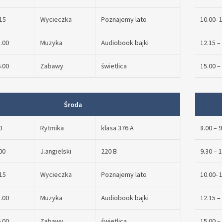
15
Wycieczka
Poznajemy lato
10.00- 
5.00
Muzyka
Audiobook bajki
12.15 –
6.00
Zabawy
świetlica
15.00 –
Środa
0
Rytmika
klasa 376 A
8.00 – 
00
J.angielski
220 B
9.30 – 
15
Wycieczka
Poznajemy lato
10.00- 
5.00
Muzyka
Audiobook bajki
12.15 –
6.00
Zabawy
świetlica
15.00 –