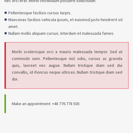
nec orci erat. Morbi vestibulum posuere sollicitudin.
Pellentesque facilisis cursus turpis.
Maecenas facilisis vehicula ipsum, et euismod justo hendrerit sit
amet.
Nullam mollis aliquam cursus. Interdum et malesuada fames.
Morbi scelerisque orci a mauris malesuada tempor. Sed at
commodo sem. Pellentesque nisl odio, cursus ac gravida
quis, laoreet nec augue. Nullam tristique diam sed dui
convallis, id rhoncus neque ultrices. Nullam tristique diam sed
dui.
Make an appointment: +48 776 778 505