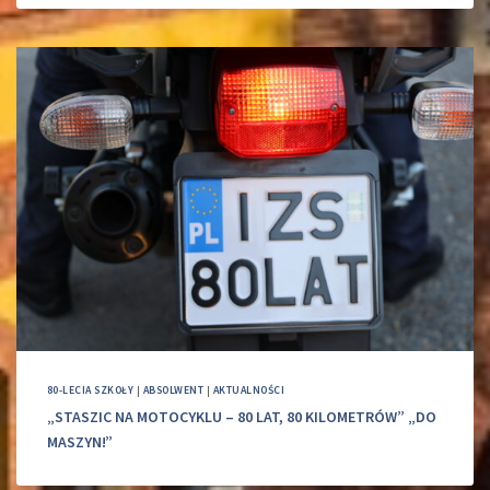
80-LECIA SZKOŁY
|
ABSOLWENT
|
AKTUALNOŚCI
„STASZIC NA MOTOCYKLU – 80 LAT, 80 KILOMETRÓW” „DO
MASZYN!”