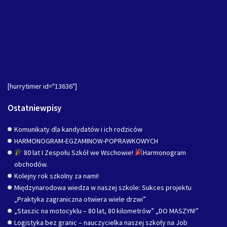
[hurrytimer id="13636"]
Ostatniewpisy
Komunikaty dla kandydatów i ich rodziców
HARMONOGRAM-EGZAMINOW-POPRAWKOWYCH
80 lat I Zespołu Szkół we Wschowie!
Harmonogram
obchodów.
Kolejny rok szkolny za nami!
Międzynarodowa wiedza w naszej szkole: Sukces projektu
„Praktyka zagraniczna otwiera wiele drzwi”
„Staszic na motocyklu – 80 lat, 80 kilometrów” „DO MASZYN!”
Logistyka bez granic – nauczycielka naszej szkoły na Job