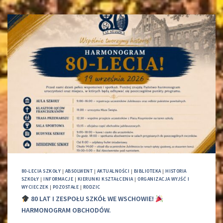
80-LECIA SZKOŁY
|
ABSOLWENT
|
AKTUALNOŚCI
|
BIBLIOTEKA
|
HISTORIA
SZKOŁY
|
INFORMACJE
|
KIERUNKI KSZTAŁCENIA
|
ORGANIZACJA WYJŚĆ I
WYCIECZEK
|
POZOSTAŁE
|
RODZIC
80 LAT I ZESPOŁU SZKÓŁ WE WSCHOWIE!
HARMONOGRAM OBCHODÓW.