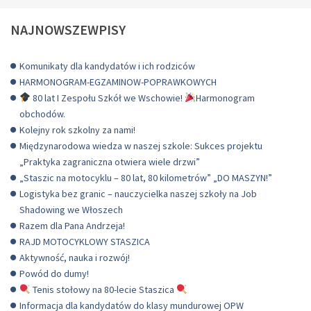
NAJNOWSZEWPISY
Komunikaty dla kandydatów i ich rodziców
HARMONOGRAM-EGZAMINOW-POPRAWKOWYCH
80 lat I Zespołu Szkół we Wschowie!
Harmonogram
obchodów.
Kolejny rok szkolny za nami!
Międzynarodowa wiedza w naszej szkole: Sukces projektu
„Praktyka zagraniczna otwiera wiele drzwi”
„Staszic na motocyklu – 80 lat, 80 kilometrów” „DO MASZYN!”
Logistyka bez granic – nauczycielka naszej szkoły na Job
Shadowing we Włoszech
Razem dla Pana Andrzeja!
RAJD MOTOCYKLOWY STASZICA
Aktywność, nauka i rozwój!
Powód do dumy!
Tenis stołowy na 80-lecie Staszica
Informacja dla kandydatów do klasy mundurowej OPW