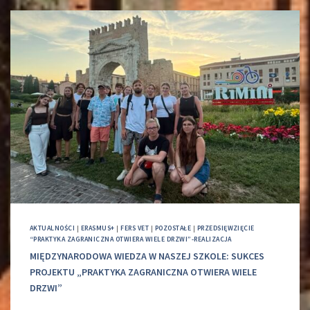
AKTUALNOŚCI
|
ERASMUS+
|
FERS VET
|
POZOSTAŁE
|
PRZEDSIĘWZIĘCIE
“PRAKTYKA ZAGRANICZNA OTWIERA WIELE DRZWI”-REALIZACJA
MIĘDZYNARODOWA WIEDZA W NASZEJ SZKOLE: SUKCES
PROJEKTU „PRAKTYKA ZAGRANICZNA OTWIERA WIELE
DRZWI”