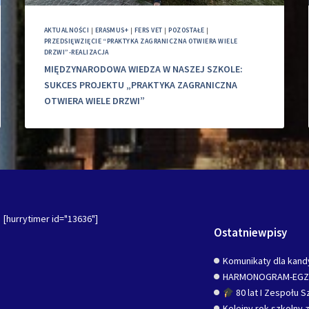
AKTUALNOŚCI
|
ERASMUS+
|
FERS VET
|
POZOSTAŁE
|
PRZEDSIĘWZIĘCIE “PRAKTYKA ZAGRANICZNA OTWIERA WIELE
DRZWI”-REALIZACJA
MIĘDZYNARODOWA WIEDZA W NASZEJ SZKOLE:
SUKCES PROJEKTU „PRAKTYKA ZAGRANICZNA
OTWIERA WIELE DRZWI”
[hurrytimer id="13636"]
Ostatniewpisy
Komunikaty dla kand
HARMONOGRAM-EG
80 lat I Zespołu 
Kolejny rok szkolny z