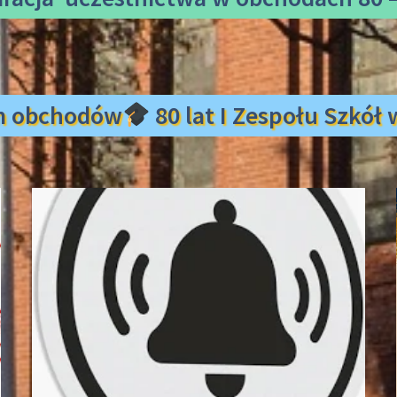
m obchodów
80 lat I Zespołu Szkó