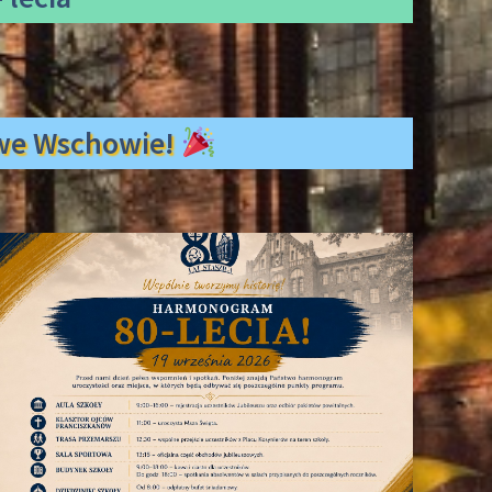
ł we Wschowie!