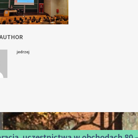
 AUTHOR
jedrzej
aracja uczestnictwa
w obchodach 80 –