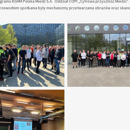
gramu KGHM Polska Miedź S.A. Oddział COPI „Cyfrowa przyszłość Miedzi”.
zewodnim spotkania były mechanizmy przetwarzania obrazów oraz skano