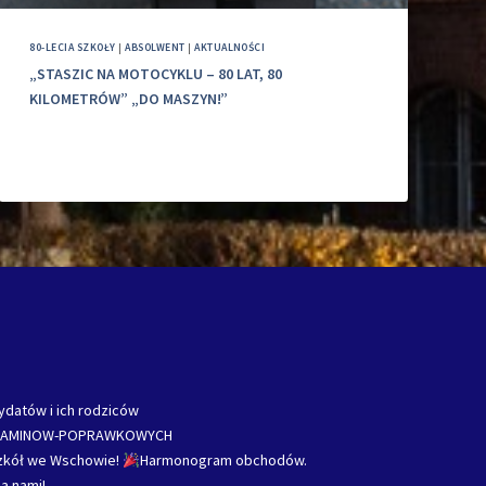
80-LECIA SZKOŁY
|
ABSOLWENT
|
AKTUALNOŚCI
„STASZIC NA MOTOCYKLU – 80 LAT, 80
KILOMETRÓW” „DO MASZYN!”
ydatów i ich rodziców
ZAMINOW-POPRAWKOWYCH
Szkół we Wschowie!
Harmonogram obchodów.
a nami!