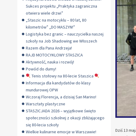
Sukces projektu „Praktyka zagraniczna
otwiera wiele drzwi”
„Staszic na motocyklu – 80 lat, 80
kilometrów” „DO MASZYN!”
Logistyka bez granic – nauczycielka naszej
szkoły na Job Shadowing we Włoszech
Razem dla Pana Andrzeja!
RAJD MOTOCYKLOWY STASZICA
Aktywność, nauka i rozwój!
Powód do dumy!
Tenis stołowy na 80-lecie Staszica
Informacja dla kandydatów do klasy
mundurowej OPW
Wczoraj Florencja, a dzisiaj San Marino!
Warsztaty plastyczne
STASZICJADA 2026 – wyjątkowe święto
społeczności szkolnej z okazji zbliżającego
się 80-lecia szkoły
Dziś 13 maj
Wielkie kulinarne emocje w Warszawie!