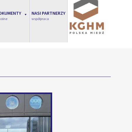
OKUMENTY
NASI PARTNERZY
kolne
współpraca