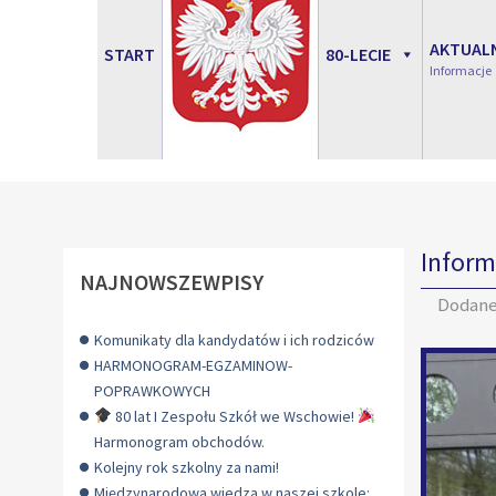
AKTUAL
START
80-LECIE
Informacje
Inform
NAJNOWSZEWPISY
Dodan
Komunikaty dla kandydatów i ich rodziców
HARMONOGRAM-EGZAMINOW-
POPRAWKOWYCH
80 lat I Zespołu Szkół we Wschowie!
Harmonogram obchodów.
Kolejny rok szkolny za nami!
Międzynarodowa wiedza w naszej szkole: