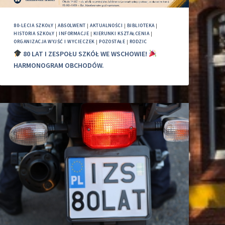
80-LECIA SZKOŁY
|
ABSOLWENT
|
AKTUALNOŚCI
|
BIBLIOTEKA
|
HISTORIA SZKOŁY
|
INFORMACJE
|
KIERUNKI KSZTAŁCENIA
|
ORGANIZACJA WYJŚĆ I WYCIECZEK
|
POZOSTAŁE
|
RODZIC
80 LAT I ZESPOŁU SZKÓŁ WE WSCHOWIE!
HARMONOGRAM OBCHODÓW.