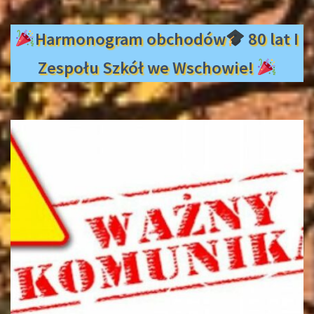
Harmonogram obchodów
80 lat I
Zespołu Szkół we Wschowie!