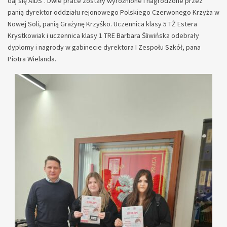
daj się AIDS”. Dwie prace zostały wyróżnione i nagrodzone przez
panią dyrektor oddziału rejonowego Polskiego Czerwonego Krzyża w
Nowej Soli, panią Grażynę Krzyśko. Uczennica klasy 5 TŻ Estera
Krystkowiak i uczennica klasy 1 TRE Barbara Śliwińska odebrały
dyplomy i nagrody w gabinecie dyrektora I Zespołu Szkół, pana
Piotra Wielanda.