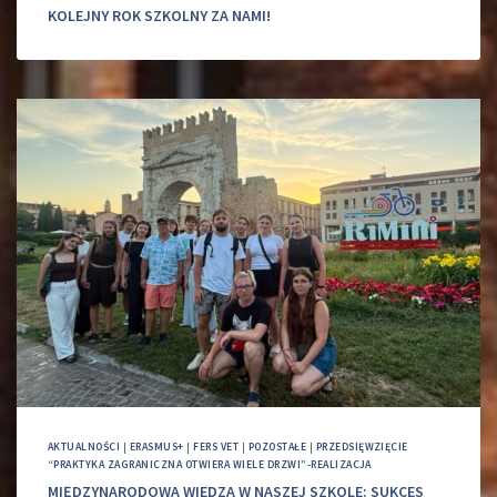
KOLEJNY ROK SZKOLNY ZA NAMI!
AKTUALNOŚCI
|
ERASMUS+
|
FERS VET
|
POZOSTAŁE
|
PRZEDSIĘWZIĘCIE
“PRAKTYKA ZAGRANICZNA OTWIERA WIELE DRZWI”-REALIZACJA
MIĘDZYNARODOWA WIEDZA W NASZEJ SZKOLE: SUKCES