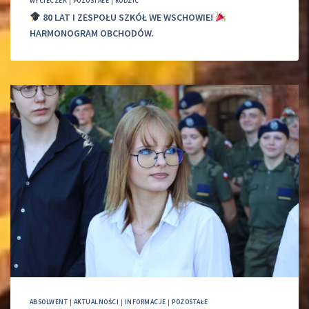
WYCIECZEK
|
POZOSTAŁE
|
RODZIC
80 LAT I ZESPOŁU SZKÓŁ WE WSCHOWIE!
HARMONOGRAM OBCHODÓW.
ABSOLWENT
|
AKTUALNOŚCI
|
INFORMACJE
|
POZOSTAŁE