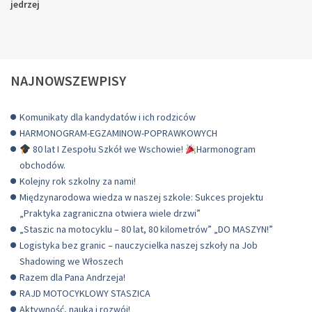
jedrzej
NAJNOWSZEWPISY
Komunikaty dla kandydatów i ich rodziców
HARMONOGRAM-EGZAMINOW-POPRAWKOWYCH
80 lat I Zespołu Szkół we Wschowie!
Harmonogram
obchodów.
Kolejny rok szkolny za nami!
Międzynarodowa wiedza w naszej szkole: Sukces projektu
„Praktyka zagraniczna otwiera wiele drzwi”
„Staszic na motocyklu – 80 lat, 80 kilometrów” „DO MASZYN!”
Logistyka bez granic – nauczycielka naszej szkoły na Job
Shadowing we Włoszech
Razem dla Pana Andrzeja!
RAJD MOTOCYKLOWY STASZICA
Aktywność, nauka i rozwój!