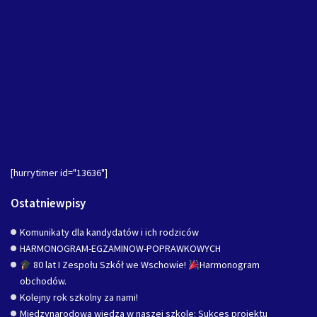
[hurrytimer id="13636"]
Ostatniewpisy
Komunikaty dla kandydatów i ich rodziców
HARMONOGRAM-EGZAMINOW-POPRAWKOWYCH
80 lat I Zespołu Szkół we Wschowie!
Harmonogram
obchodów.
Kolejny rok szkolny za nami!
Międzynarodowa wiedza w naszej szkole: Sukces projektu