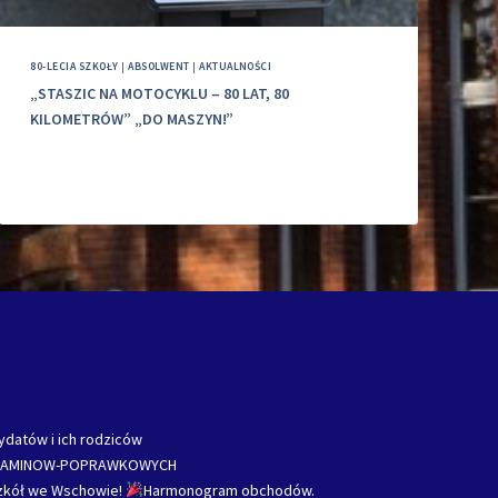
80-LECIA SZKOŁY
|
ABSOLWENT
|
AKTUALNOŚCI
„STASZIC NA MOTOCYKLU – 80 LAT, 80
KILOMETRÓW” „DO MASZYN!”
ydatów i ich rodziców
ZAMINOW-POPRAWKOWYCH
Szkół we Wschowie!
Harmonogram obchodów.