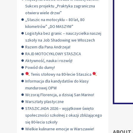
Sukces projektu „Praktyka zagraniczna
otwiera wiele drzwi”
„Staszic na motocyklu – 80 lat, 80
kilometrów” „DO MASZYN!”
Logistyka bez granic – nauczycielka naszej
szkoły na Job Shadowing we Włoszech
Razem dla Pana Andrzeja!
RAJD MOTOCYKLOWY STASZICA
Aktywność, nauka i rozwój!
Powód do dumy!
Tenis stołowy na 80-lecie Staszica
Informacja dla kandydatów do klasy
mundurowej OPW
Wczoraj Florencja, a dzisiaj San Marino!
Warsztaty plastyczne
STASZICJADA 2026 – wyjątkowe święto
społeczności szkolnej z okazji zbliżającego
się 80-lecia szkoły
Wielkie kulinarne emocje w Warszawie!
ABOUT