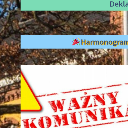
Dekl
Harmonogra