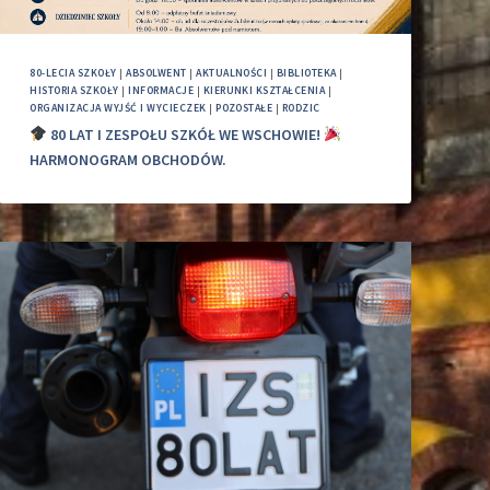
80-LECIA SZKOŁY
|
ABSOLWENT
|
AKTUALNOŚCI
|
BIBLIOTEKA
|
HISTORIA SZKOŁY
|
INFORMACJE
|
KIERUNKI KSZTAŁCENIA
|
ORGANIZACJA WYJŚĆ I WYCIECZEK
|
POZOSTAŁE
|
RODZIC
80 LAT I ZESPOŁU SZKÓŁ WE WSCHOWIE!
HARMONOGRAM OBCHODÓW.