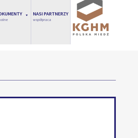
OKUMENTY
NASI PARTNERZY
kolne
współpraca