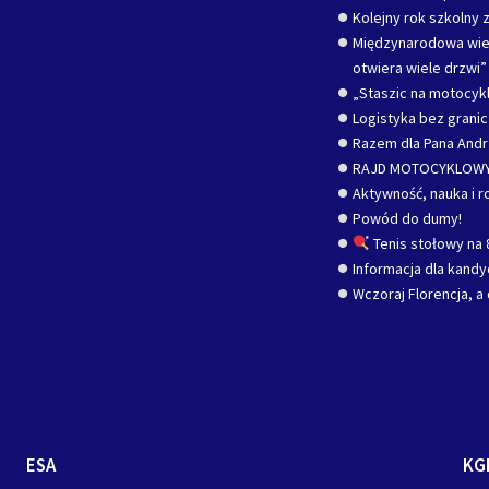
Kolejny rok szkolny z
Międzynarodowa wied
otwiera wiele drzwi”
„Staszic na motocykl
Logistyka bez grani
Razem dla Pana Andr
RAJD MOTOCYKLOWY
Aktywność, nauka i r
Powód do dumy!
Tenis stołowy na 
Informacja dla kand
Wczoraj Florencja, a 
ESA
KG