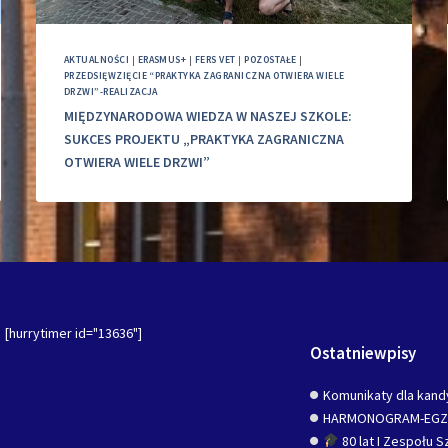
AKTUALNOŚCI
|
ERASMUS+
|
FERS VET
|
POZOSTAŁE
|
PRZEDSIĘWZIĘCIE “PRAKTYKA ZAGRANICZNA OTWIERA WIELE
DRZWI”-REALIZACJA
MIĘDZYNARODOWA WIEDZA W NASZEJ SZKOLE:
SUKCES PROJEKTU „PRAKTYKA ZAGRANICZNA
OTWIERA WIELE DRZWI”
[hurrytimer id="13636"]
Ostatniewpisy
Komunikaty dla kand
HARMONOGRAM-EG
80 lat I Zespołu 