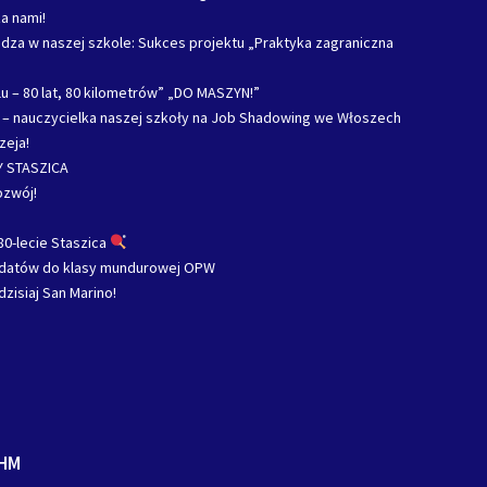
a nami!
za w naszej szkole: Sukces projektu „Praktyka zagraniczna
u – 80 lat, 80 kilometrów” „DO MASZYN!”
c – nauczycielka naszej szkoły na Job Shadowing we Włoszech
zeja!
 STASZICA
ozwój!
80-lecie Staszica
ydatów do klasy mundurowej OPW
dzisiaj San Marino!
HM