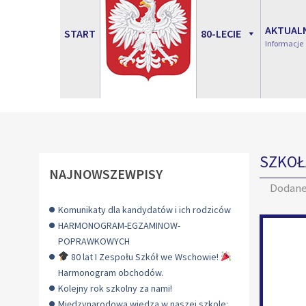
AKTUAL
START
80-LECIE
Informacje
SZKOŁ
NAJNOWSZEWPISY
Dodan
Komunikaty dla kandydatów i ich rodziców
HARMONOGRAM-EGZAMINOW-
POPRAWKOWYCH
80 lat I Zespołu Szkół we Wschowie!
Harmonogram obchodów.
Kolejny rok szkolny za nami!
Międzynarodowa wiedza w naszej szkole: