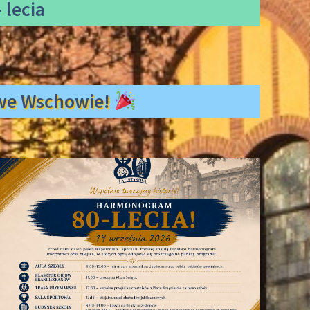
 lecia
ł we Wschowie!