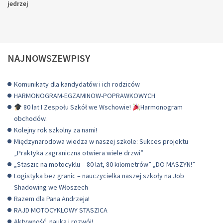
jedrzej
NAJNOWSZEWPISY
Komunikaty dla kandydatów i ich rodziców
HARMONOGRAM-EGZAMINOW-POPRAWKOWYCH
80 lat I Zespołu Szkół we Wschowie!
Harmonogram
obchodów.
Kolejny rok szkolny za nami!
Międzynarodowa wiedza w naszej szkole: Sukces projektu
„Praktyka zagraniczna otwiera wiele drzwi”
„Staszic na motocyklu – 80 lat, 80 kilometrów” „DO MASZYN!”
Logistyka bez granic – nauczycielka naszej szkoły na Job
Shadowing we Włoszech
Razem dla Pana Andrzeja!
RAJD MOTOCYKLOWY STASZICA
Aktywność, nauka i rozwój!