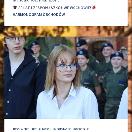
WYCIECZEK
|
POZOSTAŁE
|
RODZIC
80 LAT I ZESPOŁU SZKÓŁ WE WSCHOWIE!
HARMONOGRAM OBCHODÓW.
ABSOLWENT
|
AKTUALNOŚCI
|
INFORMACJE
|
POZOSTAŁE