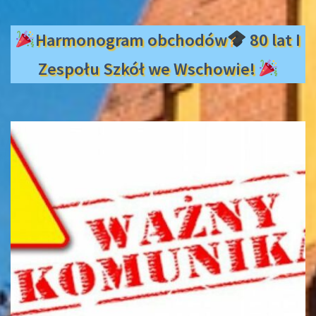
Harmonogram obchodów
80 lat I
Zespołu Szkół we Wschowie!