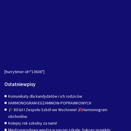
[hurrytimer id="13636"]
Ostatniewpisy
Komunikaty dla kandydatów i ich rodziców
HARMONOGRAM-EGZAMINOW-POPRAWKOWYCH
80 lat I Zespołu Szkół we Wschowie!
Harmonogram
obchodów.
Kolejny rok szkolny za nami!
Międzynarodowa wiedza w naszej szkole: Sukces projektu