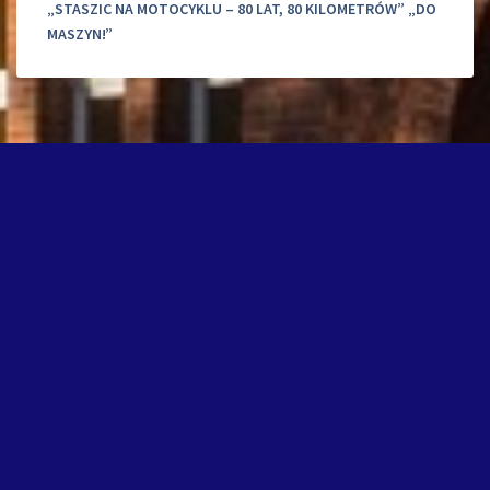
„STASZIC NA MOTOCYKLU – 80 LAT, 80 KILOMETRÓW” „DO
MASZYN!”