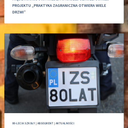
PROJEKTU „PRAKTYKA ZAGRANICZNA OTWIERA WIELE
DRZWI”
80-LECIA SZKOŁY
|
ABSOLWENT
|
AKTUALNOŚCI