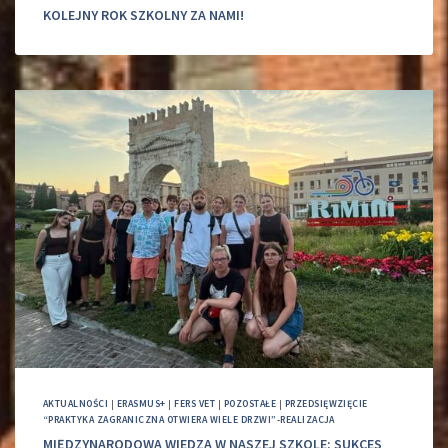
KOLEJNY ROK SZKOLNY ZA NAMI!
AKTUALNOŚCI
|
ERASMUS+
|
FERS VET
|
POZOSTAŁE
|
PRZEDSIĘWZIĘCIE
“PRAKTYKA ZAGRANICZNA OTWIERA WIELE DRZWI”-REALIZACJA
MIĘDZYNARODOWA WIEDZA W NASZEJ SZKOLE: SUKCES