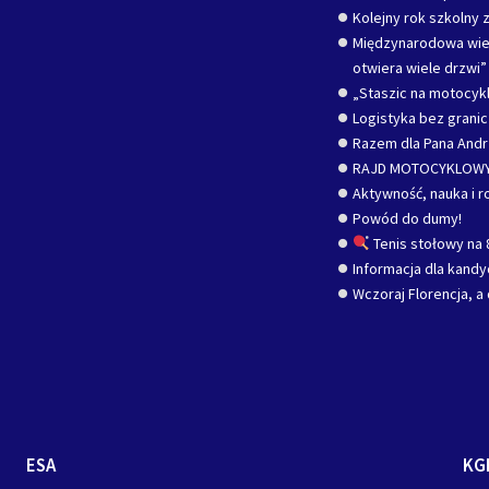
Kolejny rok szkolny z
Międzynarodowa wied
otwiera wiele drzwi”
„Staszic na motocykl
Logistyka bez grani
Razem dla Pana Andr
RAJD MOTOCYKLOWY
Aktywność, nauka i r
Powód do dumy!
Tenis stołowy na 
Informacja dla kand
Wczoraj Florencja, a 
ESA
KG