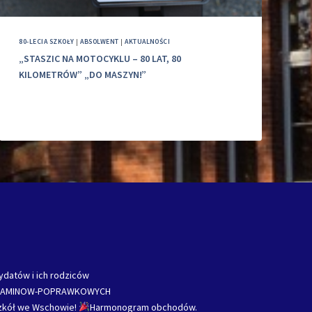
80-LECIA SZKOŁY
|
ABSOLWENT
|
AKTUALNOŚCI
„STASZIC NA MOTOCYKLU – 80 LAT, 80
KILOMETRÓW” „DO MASZYN!”
ydatów i ich rodziców
ZAMINOW-POPRAWKOWYCH
Szkół we Wschowie!
Harmonogram obchodów.