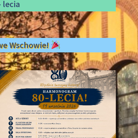
 lecia
ł we Wschowie!