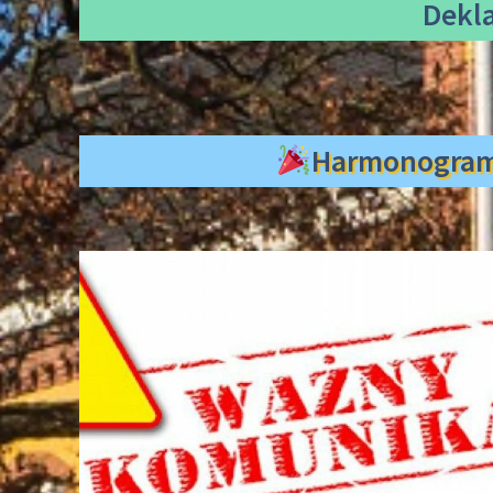
Dekl
Harmonogra