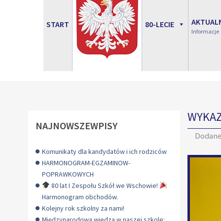
AKTUAL
START
80-LECIE
Informacje
WYKAZ
NAJNOWSZEWPISY
Dodan
Komunikaty dla kandydatów i ich rodziców
HARMONOGRAM-EGZAMINOW-
POPRAWKOWYCH
80 lat I Zespołu Szkół we Wschowie!
Harmonogram obchodów.
Kolejny rok szkolny za nami!
Międzynarodowa wiedza w naszej szkole: