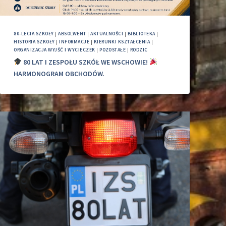
80-LECIA SZKOŁY
|
ABSOLWENT
|
AKTUALNOŚCI
|
BIBLIOTEKA
|
HISTORIA SZKOŁY
|
INFORMACJE
|
KIERUNKI KSZTAŁCENIA
|
ORGANIZACJA WYJŚĆ I WYCIECZEK
|
POZOSTAŁE
|
RODZIC
80 LAT I ZESPOŁU SZKÓŁ WE WSCHOWIE!
HARMONOGRAM OBCHODÓW.