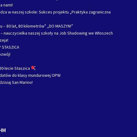
a nami!
za w naszej szkole: Sukces projektu „Praktyka zagraniczna
u – 80 lat, 80 kilometrów” „DO MASZYN!”
c – nauczycielka naszej szkoły na Job Shadowing we Włoszech
zeja!
 STASZICA
ozwój!
80-lecie Staszica
ydatów do klasy mundurowej OPW
dzisiaj San Marino!
HM