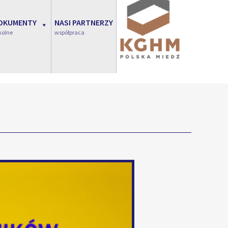
OKUMENTY
NASI PARTNERZY
kolne
współpraca