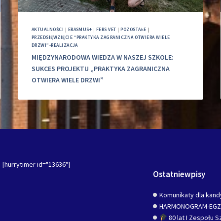
AKTUALNOŚCI
|
ERASMUS+
|
FERS VET
|
POZOSTAŁE
|
PRZEDSIĘWZIĘCIE “PRAKTYKA ZAGRANICZNA OTWIERA WIELE
DRZWI”-REALIZACJA
MIĘDZYNARODOWA WIEDZA W NASZEJ SZKOLE:
SUKCES PROJEKTU „PRAKTYKA ZAGRANICZNA
OTWIERA WIELE DRZWI”
[hurrytimer id="13636"]
Ostatniewpisy
Komunikaty dla kand
HARMONOGRAM-EG
80 lat I Zespołu 