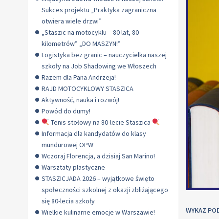
Sukces projektu „Praktyka zagraniczna
otwiera wiele drzwi”
„Staszic na motocyklu – 80 lat, 80
kilometrów” „DO MASZYN!”
Logistyka bez granic – nauczycielka naszej
szkoły na Job Shadowing we Włoszech
Razem dla Pana Andrzeja!
RAJD MOTOCYKLOWY STASZICA
Aktywność, nauka i rozwój!
Powód do dumy!
Tenis stołowy na 80-lecie Staszica
Informacja dla kandydatów do klasy
mundurowej OPW
Wczoraj Florencja, a dzisiaj San Marino!
Warsztaty plastyczne
STASZICJADA 2026 – wyjątkowe święto
społeczności szkolnej z okazji zbliżającego
się 80-lecia szkoły
WYKAZ PO
Wielkie kulinarne emocje w Warszawie!