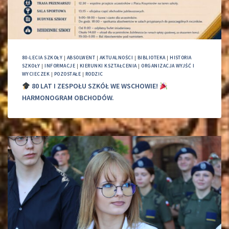
80-LECIA SZKOŁY
|
ABSOLWENT
|
AKTUALNOŚCI
|
BIBLIOTEKA
|
HISTORIA
SZKOŁY
|
INFORMACJE
|
KIERUNKI KSZTAŁCENIA
|
ORGANIZACJA WYJŚĆ I
WYCIECZEK
|
POZOSTAŁE
|
RODZIC
80 LAT I ZESPOŁU SZKÓŁ WE WSCHOWIE!
HARMONOGRAM OBCHODÓW.