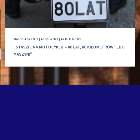
80-LECIA SZKOŁY
|
ABSOLWENT
|
AKTUALNOŚCI
„STASZIC NA MOTOCYKLU – 80 LAT, 80 KILOMETRÓW” „DO
MASZYN!”