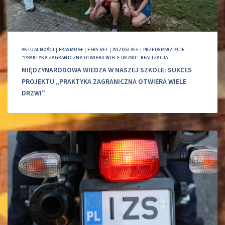
AKTUALNOŚCI
|
ERASMUS+
|
FERS VET
|
POZOSTAŁE
|
PRZEDSIĘWZIĘCIE
“PRAKTYKA ZAGRANICZNA OTWIERA WIELE DRZWI”-REALIZACJA
MIĘDZYNARODOWA WIEDZA W NASZEJ SZKOLE: SUKCES
PROJEKTU „PRAKTYKA ZAGRANICZNA OTWIERA WIELE
DRZWI”