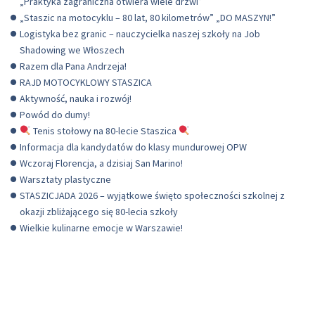
„Praktyka zagraniczna otwiera wiele drzwi”
„Staszic na motocyklu – 80 lat, 80 kilometrów” „DO MASZYN!”
Logistyka bez granic – nauczycielka naszej szkoły na Job
Shadowing we Włoszech
Razem dla Pana Andrzeja!
RAJD MOTOCYKLOWY STASZICA
Aktywność, nauka i rozwój!
Powód do dumy!
Tenis stołowy na 80-lecie Staszica
Informacja dla kandydatów do klasy mundurowej OPW
Wczoraj Florencja, a dzisiaj San Marino!
Warsztaty plastyczne
STASZICJADA 2026 – wyjątkowe święto społeczności szkolnej z
okazji zbliżającego się 80-lecia szkoły
Wielkie kulinarne emocje w Warszawie!