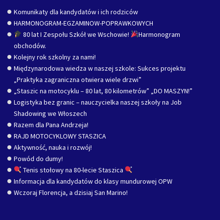
Komunikaty dla kandydatów i ich rodziców
HARMONOGRAM-EGZAMINOW-POPRAWKOWYCH
80 lat I Zespołu Szkół we Wschowie!
Harmonogram
obchodów.
Kolejny rok szkolny za nami!
Międzynarodowa wiedza w naszej szkole: Sukces projektu
„Praktyka zagraniczna otwiera wiele drzwi”
„Staszic na motocyklu – 80 lat, 80 kilometrów” „DO MASZYN!”
Logistyka bez granic – nauczycielka naszej szkoły na Job
Shadowing we Włoszech
Razem dla Pana Andrzeja!
RAJD MOTOCYKLOWY STASZICA
Aktywność, nauka i rozwój!
Powód do dumy!
Tenis stołowy na 80-lecie Staszica
Informacja dla kandydatów do klasy mundurowej OPW
Wczoraj Florencja, a dzisiaj San Marino!