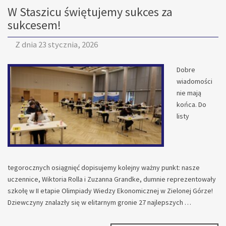
W Staszicu świętujemy sukces za
MYŚLICIE,
ŻE
sukcesem!
3
TŻ
Z dnia
23 stycznia, 2026
DAŁA
RADĘ?
Dobre
ZOBACZCIE
SAMI!
wiadomości
nie mają
końca. Do
listy
tegorocznych osiągnięć dopisujemy kolejny ważny punkt: nasze
uczennice, Wiktoria Rolla i Zuzanna Grandke, dumnie reprezentowały
szkołę w II etapie Olimpiady Wiedzy Ekonomicznej w Zielonej Górze!
Dziewczyny znalazły się w elitarnym gronie 27 najlepszych …