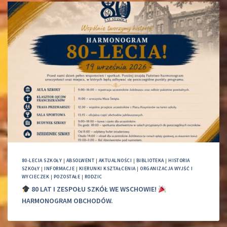
80-LECIA SZKOŁY
|
ABSOLWENT
|
AKTUALNOŚCI
|
BIBLIOTEKA
|
HISTORIA
SZKOŁY
|
INFORMACJE
|
KIERUNKI KSZTAŁCENIA
|
ORGANIZACJA WYJŚĆ I
WYCIECZEK
|
POZOSTAŁE
|
RODZIC
80 LAT I ZESPOŁU SZKÓŁ WE WSCHOWIE!
HARMONOGRAM OBCHODÓW.