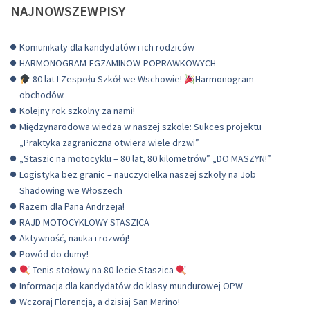
NAJNOWSZEWPISY
Komunikaty dla kandydatów i ich rodziców
HARMONOGRAM-EGZAMINOW-POPRAWKOWYCH
80 lat I Zespołu Szkół we Wschowie!
Harmonogram
obchodów.
Kolejny rok szkolny za nami!
Międzynarodowa wiedza w naszej szkole: Sukces projektu
„Praktyka zagraniczna otwiera wiele drzwi”
„Staszic na motocyklu – 80 lat, 80 kilometrów” „DO MASZYN!”
Logistyka bez granic – nauczycielka naszej szkoły na Job
Shadowing we Włoszech
Razem dla Pana Andrzeja!
RAJD MOTOCYKLOWY STASZICA
Aktywność, nauka i rozwój!
Powód do dumy!
Tenis stołowy na 80-lecie Staszica
Informacja dla kandydatów do klasy mundurowej OPW
Wczoraj Florencja, a dzisiaj San Marino!