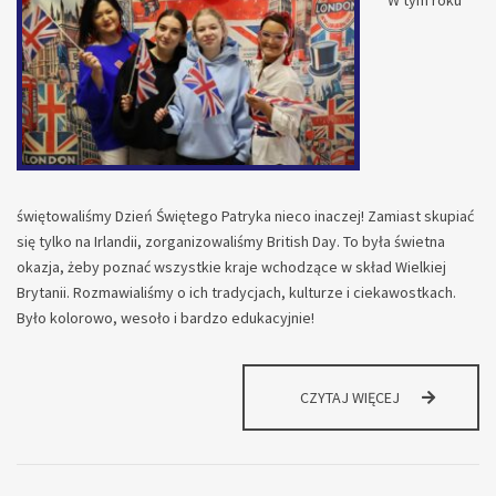
W tym roku
świętowaliśmy Dzień Świętego Patryka nieco inaczej! Zamiast skupiać
się tylko na Irlandii, zorganizowaliśmy British Day. To była świetna
okazja, żeby poznać wszystkie kraje wchodzące w skład Wielkiej
Brytanii. Rozmawialiśmy o ich tradycjach, kulturze i ciekawostkach.
Było kolorowo, wesoło i bardzo edukacyjnie!
DZIEŃ
CZYTAJ WIĘCEJ
ŚWIĘTEGO
PATRYKA
W
NASZEJ