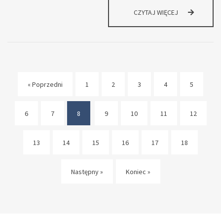
W
CZYTAJ WIĘCEJ
STASZICU
ŚWIĘTUJEMY
SUKCES
ZA
SUKCESEM!
« Poprzedni
1
2
3
4
5
6
7
8
9
10
11
12
(current)
13
14
15
16
17
18
Następny »
Koniec »