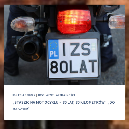
80-LECIA SZKOŁY
|
ABSOLWENT
|
AKTUALNOŚCI
„STASZIC NA MOTOCYKLU – 80 LAT, 80 KILOMETRÓW” „DO
MASZYN!”