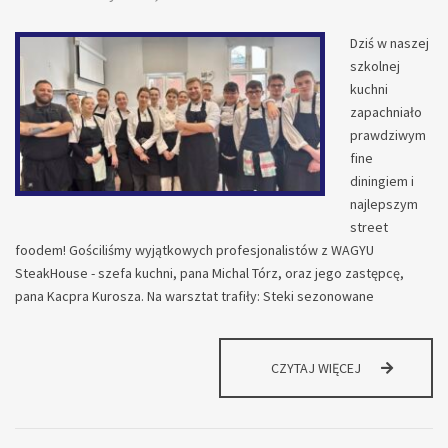
Dziś w naszej
szkolnej
kuchni
zapachniało
prawdziwym
fine
diningiem i
najlepszym
street
foodem! Gościliśmy wyjątkowych profesjonalistów z WAGYU
SteakHouse - szefa kuchni, pana Michal Tórz, oraz jego zastępcę,
pana Kacpra Kurosza. Na warsztat trafiły: Steki sezonowane
STEKI,
CZYTAJ WIĘCEJ
BURGERY
I
PŁONĄCE
DESERY…