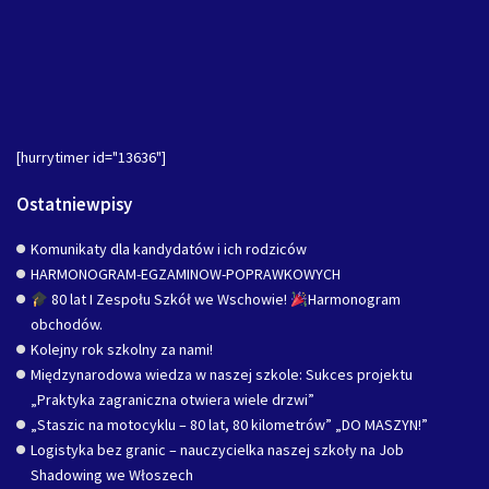
[hurrytimer id="13636"]
Ostatniewpisy
Komunikaty dla kandydatów i ich rodziców
HARMONOGRAM-EGZAMINOW-POPRAWKOWYCH
80 lat I Zespołu Szkół we Wschowie!
Harmonogram
obchodów.
Kolejny rok szkolny za nami!
Międzynarodowa wiedza w naszej szkole: Sukces projektu
„Praktyka zagraniczna otwiera wiele drzwi”
„Staszic na motocyklu – 80 lat, 80 kilometrów” „DO MASZYN!”
Logistyka bez granic – nauczycielka naszej szkoły na Job
Shadowing we Włoszech