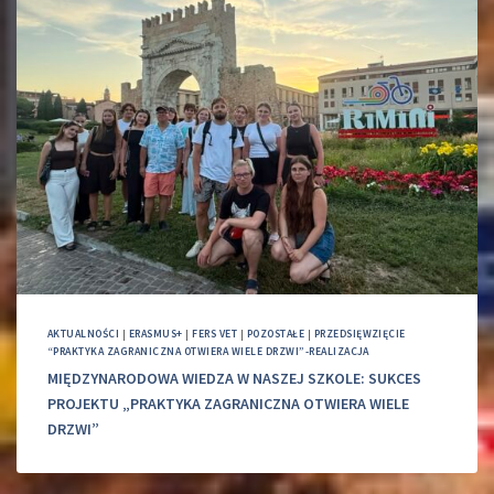
AKTUALNOŚCI
|
ERASMUS+
|
FERS VET
|
POZOSTAŁE
|
PRZEDSIĘWZIĘCIE
“PRAKTYKA ZAGRANICZNA OTWIERA WIELE DRZWI”-REALIZACJA
MIĘDZYNARODOWA WIEDZA W NASZEJ SZKOLE: SUKCES
PROJEKTU „PRAKTYKA ZAGRANICZNA OTWIERA WIELE
DRZWI”