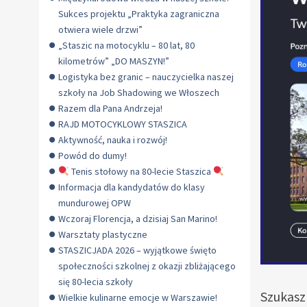
Sukces projektu „Praktyka zagraniczna
otwiera wiele drzwi”
„Staszic na motocyklu – 80 lat, 80
kilometrów” „DO MASZYN!”
Logistyka bez granic – nauczycielka naszej
szkoły na Job Shadowing we Włoszech
Razem dla Pana Andrzeja!
RAJD MOTOCYKLOWY STASZICA
Aktywność, nauka i rozwój!
Powód do dumy!
Tenis stołowy na 80-lecie Staszica
Informacja dla kandydatów do klasy
mundurowej OPW
Wczoraj Florencja, a dzisiaj San Marino!
Warsztaty plastyczne
STASZICJADA 2026 – wyjątkowe święto
społeczności szkolnej z okazji zbliżającego
się 80-lecia szkoły
Szukasz 
Wielkie kulinarne emocje w Warszawie!