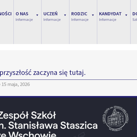
NOŚCI
O NAS
UCZEŃ
RODZIC
KANDYDAT
D
Informacje
Informacje
Informacje
Informacje
Sz
przyszłość zaczyna się tutaj.
e
15 maja, 2026