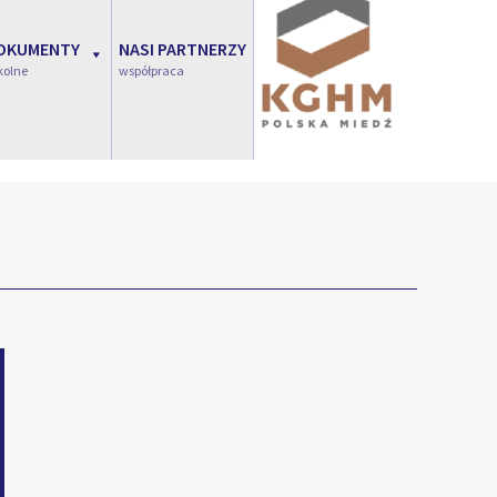
OKUMENTY
NASI PARTNERZY
kolne
współpraca