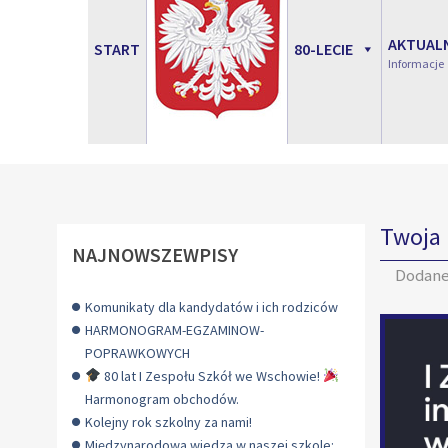
AKTUAL
START
80-LECIE
Informacje
Twoja 
NAJNOWSZEWPISY
Dodan
Komunikaty dla kandydatów i ich rodziców
HARMONOGRAM-EGZAMINOW-
POPRAWKOWYCH
80 lat I Zespołu Szkół we Wschowie!
Harmonogram obchodów.
Kolejny rok szkolny za nami!
Międzynarodowa wiedza w naszej szkole: