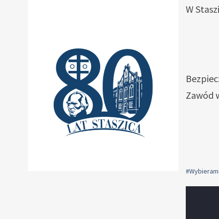
W Stasz
Bezpiecz
Zawód w 
#Wybieram