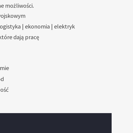
ne możliwości.
wojskowym
ogistyka | ekonomia | elektryk
tóre dają pracę
omie
ód
łość