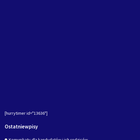
[hurrytimer id="13636"]
Ostatniewpisy
Komunikaty dla kandydatów i ich rodziców