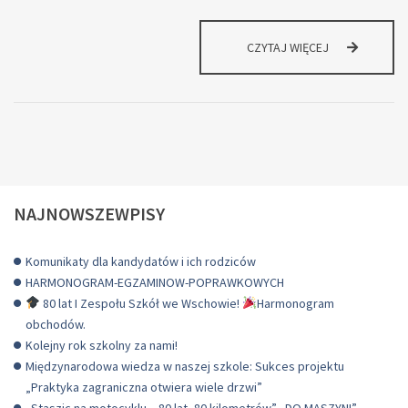
NA
CZYTAJ WIĘCEJ
PLACU
ĆWICZEŃ
NIE
MA
MIEJSCA
NA
NUDĘ.
NAJNOWSZEWPISY
Komunikaty dla kandydatów i ich rodziców
HARMONOGRAM-EGZAMINOW-POPRAWKOWYCH
80 lat I Zespołu Szkół we Wschowie!
Harmonogram
obchodów.
Kolejny rok szkolny za nami!
Międzynarodowa wiedza w naszej szkole: Sukces projektu
„Praktyka zagraniczna otwiera wiele drzwi”
„Staszic na motocyklu – 80 lat, 80 kilometrów” „DO MASZYN!”