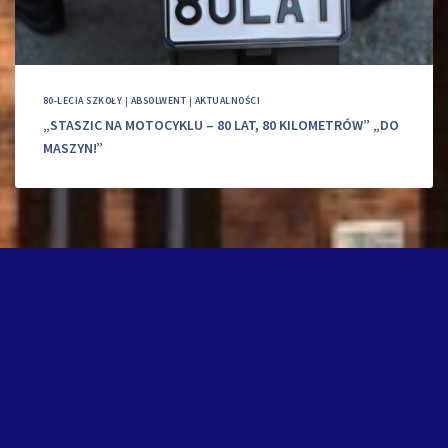
80-LECIA SZKOŁY
|
ABSOLWENT
|
AKTUALNOŚCI
„STASZIC NA MOTOCYKLU – 80 LAT, 80 KILOMETRÓW” „DO
MASZYN!”