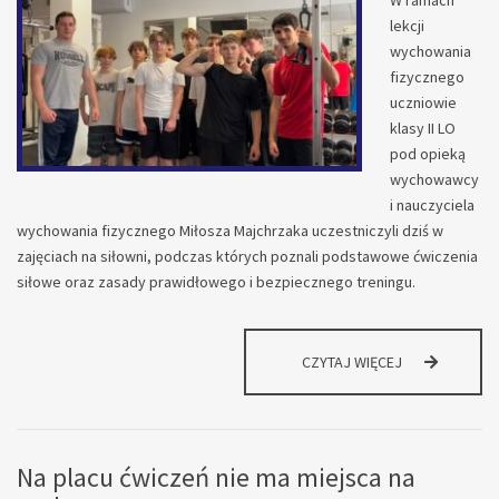
W ramach
lekcji
wychowania
fizycznego
uczniowie
klasy II LO
pod opieką
wychowawcy
i nauczyciela
wychowania fizycznego Miłosza Majchrzaka uczestniczyli dziś w
zajęciach na siłowni, podczas których poznali podstawowe ćwiczenia
siłowe oraz zasady prawidłowego i bezpiecznego treningu.
AKTYWNOŚĆ,
CZYTAJ WIĘCEJ
NAUKA
I
ROZWÓJ!
Na placu ćwiczeń nie ma miejsca na