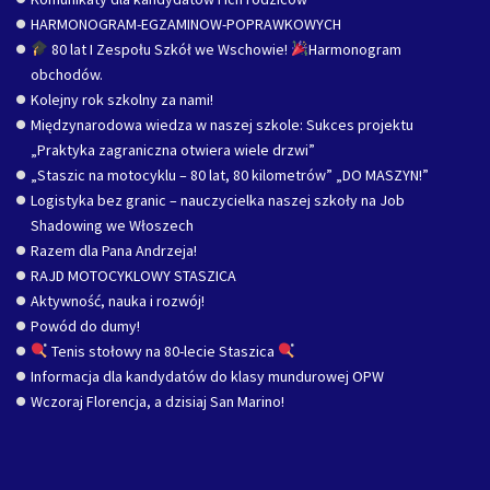
HARMONOGRAM-EGZAMINOW-POPRAWKOWYCH
80 lat I Zespołu Szkół we Wschowie!
Harmonogram
obchodów.
Kolejny rok szkolny za nami!
Międzynarodowa wiedza w naszej szkole: Sukces projektu
„Praktyka zagraniczna otwiera wiele drzwi”
„Staszic na motocyklu – 80 lat, 80 kilometrów” „DO MASZYN!”
Logistyka bez granic – nauczycielka naszej szkoły na Job
Shadowing we Włoszech
Razem dla Pana Andrzeja!
RAJD MOTOCYKLOWY STASZICA
Aktywność, nauka i rozwój!
Powód do dumy!
Tenis stołowy na 80-lecie Staszica
Informacja dla kandydatów do klasy mundurowej OPW
Wczoraj Florencja, a dzisiaj San Marino!