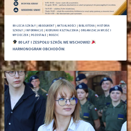
80-LECIA SZKOŁY
|
ABSOLWENT
|
AKTUALNOŚCI
|
BIBLIOTEKA
|
HISTORIA
SZKOŁY
|
INFORMACJE
|
KIERUNKI KSZTAŁCENIA
|
ORGANIZACJA WYJŚĆ I
WYCIECZEK
|
POZOSTAŁE
|
RODZIC
80 LAT I ZESPOŁU SZKÓŁ WE WSCHOWIE!
HARMONOGRAM OBCHODÓW.