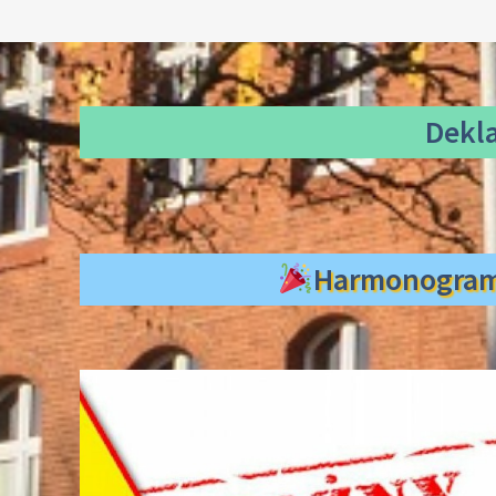
Dekl
Harmonogra