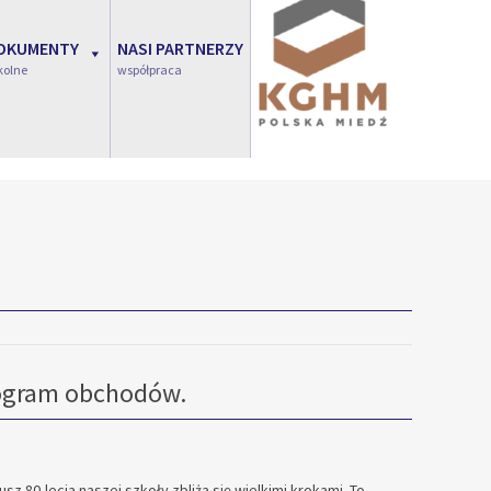
OKUMENTY
NASI PARTNERZY
kolne
współpraca
gram obchodów.
sz 80-lecia naszej szkoły zbliża się wielkimi krokami. To