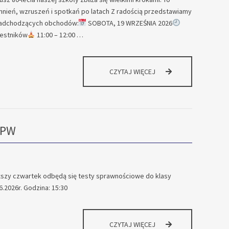
ień, wzruszeń i spotkań po latach Z radością przedstawiamy
adchodzących obchodów:
SOBOTA, 19 WRZEŚNIA 2026
zestników
11:00 – 12:00 …
CZYTAJ WIĘCEJ
80
LAT
I
ZESPOŁU
SZKÓŁ
OPW
WE
WSCHOWIE!
HARMONOGRAM
OBCHODÓW.
iższy czwartek odbędą się testy sprawnościowe do klasy
.2026r. Godzina: 15:30
INFORMACJA
CZYTAJ WIĘCEJ