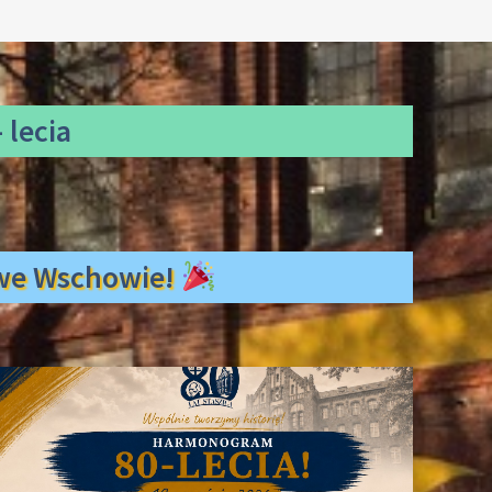
 lecia
ł we Wschowie!