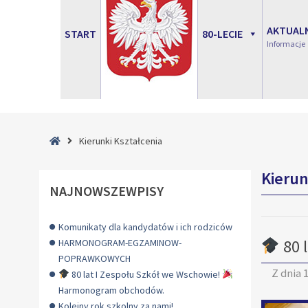
AKTUAL
START
80-LECIE
Informacje
Strona
Kierunki Kształcenia
główna
Kierun
NAJNOWSZEWPISY
Komunikaty dla kandydatów i ich rodziców
80 
HARMONOGRAM-EGZAMINOW-
POPRAWKOWYCH
Z dnia
1
80 lat I Zespołu Szkół we Wschowie!
Harmonogram obchodów.
Kolejny rok szkolny za nami!