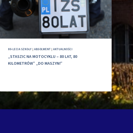
80-LECIA SZKOŁY
|
ABSOLWENT
|
AKTUALNOŚCI
„STASZIC NA MOTOCYKLU – 80 LAT, 80
KILOMETRÓW” „DO MASZYN!”