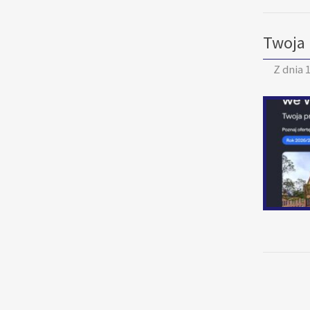
Twoja 
Z dnia
1