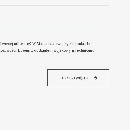
NIE
MA
MIEJSCA
NA
NUDĘ.
ś więcej niż teorię? W Staszicu stawiamy na konkretne
 możliwości. Liceum z oddziałem wojskowym Technikum:
TWOJA
CZYTAJ WIĘCEJ
PRZYSZŁOŚĆ
ZACZYNA
SIĘ
TUTAJ.