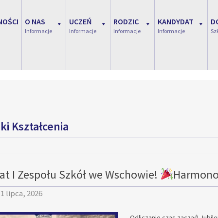
NOŚCI
O NAS
UCZEŃ
RODZIC
KANDYDAT
D
Informacje
Informacje
Informacje
Informacje
Sz
ki Kształcenia
lat I Zespołu Szkół we Wschowie!
Harmono
1 lipca, 2026
Odliczanie czas zacząć! Jubileu