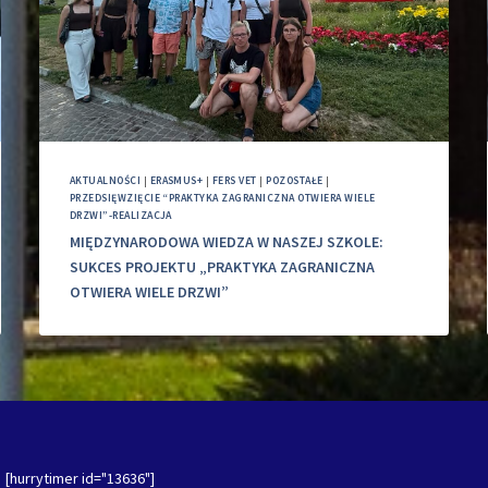
AKTUALNOŚCI
|
ERASMUS+
|
FERS VET
|
POZOSTAŁE
|
PRZEDSIĘWZIĘCIE “PRAKTYKA ZAGRANICZNA OTWIERA WIELE
DRZWI”-REALIZACJA
MIĘDZYNARODOWA WIEDZA W NASZEJ SZKOLE:
SUKCES PROJEKTU „PRAKTYKA ZAGRANICZNA
OTWIERA WIELE DRZWI”
[hurrytimer id="13636"]