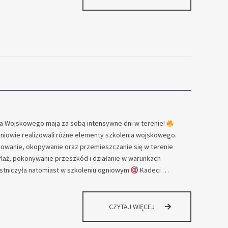
DLA
KANDYDATÓW
DO
KLASY
MUNDUROWEJ
OPW
a Wojskowego mają za sobą intensywne dni w terenie!
iowie realizowali różne elementy szkolenia wojskowego.
owanie, okopywanie oraz przemieszczanie się w terenie
laż, pokonywanie przeszkód i działanie w warunkach
stniczyła natomiast w szkoleniu ogniowym
Kadeci …
NA
CZYTAJ WIĘCEJ
PLACU
ĆWICZEŃ