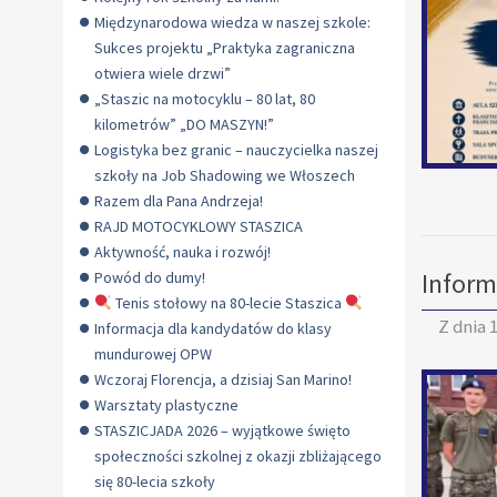
Międzynarodowa wiedza w naszej szkole:
Sukces projektu „Praktyka zagraniczna
otwiera wiele drzwi”
„Staszic na motocyklu – 80 lat, 80
kilometrów” „DO MASZYN!”
Logistyka bez granic – nauczycielka naszej
szkoły na Job Shadowing we Włoszech
Razem dla Pana Andrzeja!
RAJD MOTOCYKLOWY STASZICA
Aktywność, nauka i rozwój!
Inform
Powód do dumy!
Tenis stołowy na 80-lecie Staszica
Z dnia
1
Informacja dla kandydatów do klasy
mundurowej OPW
Wczoraj Florencja, a dzisiaj San Marino!
Warsztaty plastyczne
STASZICJADA 2026 – wyjątkowe święto
społeczności szkolnej z okazji zbliżającego
się 80-lecia szkoły