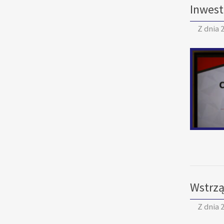
Inwes
Z dnia
2
Wstrzą
Z dnia
2