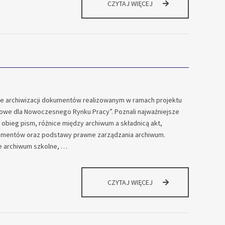
NOWOCZESNY
CZYTAJ WIĘCEJ
SPRZĘT
DLA
NASZYCH
UCZNIÓW
sie archiwizacji dokumentów realizowanym w ramach projektu
we dla Nowoczesnego Rynku Pracy”. Poznali najważniejsze
obieg pism, różnice między archiwum a składnicą akt,
kumentów oraz podstawy prawne zarządzania archiwum.
że archiwum szkolne, …
KOLEJNE
CZYTAJ WIĘCEJ
PRAKTYCZNE
SZKOLENIE
W
STASZICU!