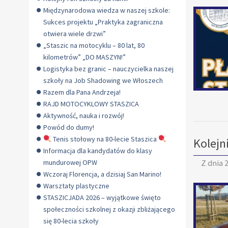
Międzynarodowa wiedza w naszej szkole:
Sukces projektu „Praktyka zagraniczna
otwiera wiele drzwi”
„Staszic na motocyklu – 80 lat, 80
kilometrów” „DO MASZYN!”
Logistyka bez granic – nauczycielka naszej
szkoły na Job Shadowing we Włoszech
Razem dla Pana Andrzeja!
RAJD MOTOCYKLOWY STASZICA
Aktywność, nauka i rozwój!
Powód do dumy!
Tenis stołowy na 80-lecie Staszica
Kolejn
Informacja dla kandydatów do klasy
Z dnia
2
mundurowej OPW
Wczoraj Florencja, a dzisiaj San Marino!
Warsztaty plastyczne
STASZICJADA 2026 – wyjątkowe święto
społeczności szkolnej z okazji zbliżającego
się 80-lecia szkoły