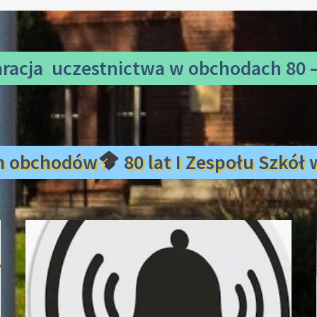
aracja uczestnictwa
w obchodach 80 –
m obchodów
80 lat I Zespołu Szkó