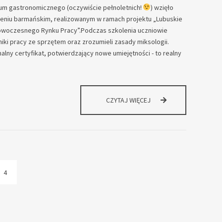
um gastronomicznego (oczywiście pełnoletnich!
) wzięło
leniu barmańskim, realizowanym w ramach projektu „Lubuskie
woczesnego Rynku Pracy”.Podczas szkolenia uczniowie
iki pracy ze sprzętem oraz zrozumieli zasady miksologii.
alny certyfikat, potwierdzający nowe umiejętności - to realny
WSTRZĄŚNIĘCI,
CZYTAJ WIĘCEJ
ALE
NIE
ZMIESZANI!
NASI
UCZNIOWIE
NA
ZAAWANSOWANYM
4
KURSIE
BARMAŃSKIM!