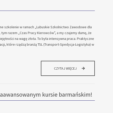
ejne szkolenie w ramach „Lubuskie Szkolnictwo Zawodowe dla
 tym razem „Czas Pracy Kierowców”, a my czujemy dumę, że
iejętności na wagę złota. To była intensywna praca. Praktyczne
ji, które rządzą branżą TSL (Transport-Spedycja-Logistyka) w
INWESTUJEMY
CZYTAJ WIĘCEJ
W
REALNĄ
PRZEWAGĘ
RYNKOWĄ.
na zaawansowanym kursie barmańskim!