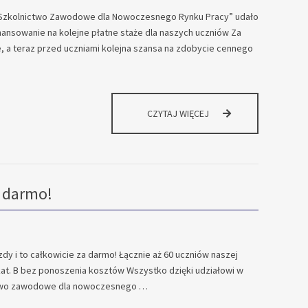
 Szkolnictwo Zawodowe dla Nowoczesnego Rynku Pracy” udało
ansowanie na kolejne płatne staże dla naszych uczniów Za
e, a teraz przed uczniami kolejna szansa na zdobycie cennego
PŁATNE
CZYTAJ WIĘCEJ
STAŻE
DLA
UCZNIÓW
a darmo!
zdy i to całkowicie za darmo! Łącznie aż 60 uczniów naszej
kat. B bez ponoszenia kosztów Wszystko dzięki udziałowi w
ctwo zawodowe dla nowoczesnego …