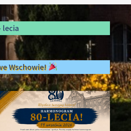
 lecia
ł we Wschowie!