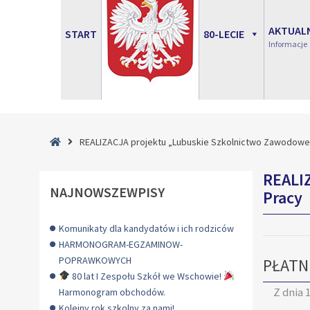
AKTUAL
START
80-LECIE
Informacje
Strona
REALIZACJA projektu „Lubuskie Szkolnictwo Zawodow
główna
REALI
NAJNOWSZEWPISY
Pracy
Komunikaty dla kandydatów i ich rodziców
HARMONOGRAM-EGZAMINOW-
POPRAWKOWYCH
PŁATN
80 lat I Zespołu Szkół we Wschowie!
Z dnia
1
Harmonogram obchodów.
Kolejny rok szkolny za nami!