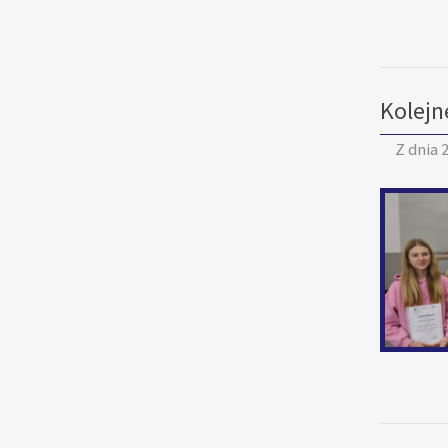
Kolejn
Z dnia
2