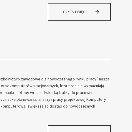
KOLEJNI
CZYTAJ WIĘCEJ
UCZNIOWIE
Z
PRAWEM
JAZDY
I
TO
CAŁKOWICIE
ZA
DARMO!
 szkolnictwo zawodowe dla nowoczesnego rynku pracy” nasza
 oraz komputerów stacjonarnych, które realnie wzmacniają
t nauki.Laptopy wraz z drukarką trafiły do pracowni
ać naukę planowania, analizy i pracy projektowej.Komputery
ię komputerową, zwiększając dostęp do nowoczesnych