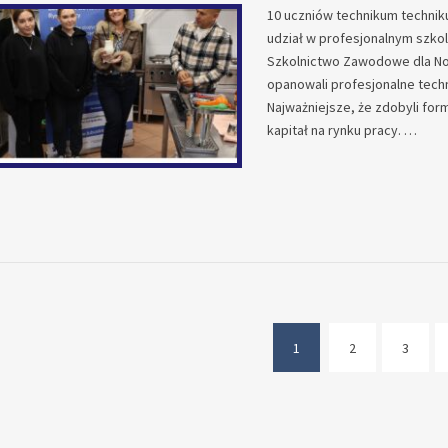
10 uczniów technikum technik
udział w profesjonalnym szko
Szkolnictwo Zawodowe dla No
opanowali profesjonalne techn
Najważniejsze, że zdobyli form
kapitał na rynku pracy. …
1
2
3
(current)