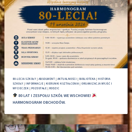
80-LECIA SZKOŁY
|
ABSOLWENT
|
AKTUALNOŚCI
|
BIBLIOTEKA
|
HISTORIA
SZKOŁY
|
INFORMACJE
|
KIERUNKI KSZTAŁCENIA
|
ORGANIZACJA WYJŚĆ I
WYCIECZEK
|
POZOSTAŁE
|
RODZIC
80 LAT I ZESPOŁU SZKÓŁ WE WSCHOWIE!
HARMONOGRAM OBCHODÓW.