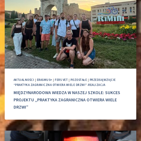
AKTUALNOŚCI
|
ERASMUS+
|
FERS VET
|
POZOSTAŁE
|
PRZEDSIĘWZIĘCIE
“PRAKTYKA ZAGRANICZNA OTWIERA WIELE DRZWI”-REALIZACJA
MIĘDZYNARODOWA WIEDZA W NASZEJ SZKOLE: SUKCES
PROJEKTU „PRAKTYKA ZAGRANICZNA OTWIERA WIELE
DRZWI”