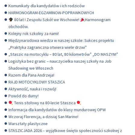
Komunikaty dla kandydatów i ich rodziców
HARMONOGRAM-EGZAMINOW-POPRAWKOWYCH
80 lat I Zespołu Szkół we Wschowie!
Harmonogram
obchodów.
Kolejny rok szkolny za nami!
Międzynarodowa wiedza w naszej szkole: Sukces projektu
„Praktyka zagraniczna otwiera wiele drzwi”
„Staszic na motocyklu – 80 lat, 80 kilometrów” „DO MASZYN!”
Logistyka bez granic – nauczycielka naszej szkoły na Job
Shadowing we Włoszech
Razem dla Pana Andrzeja!
RAJD MOTOCYKLOWY STASZICA
Aktywność, nauka i rozwój!
Powód do dumy!
Tenis stołowy na 80-lecie Staszica
Informacja dla kandydatów do klasy mundurowej OPW
Wczoraj Florencja, a dzisiaj San Marino!
Warsztaty plastyczne
STASZICJADA 2026 – wyjątkowe święto społeczności szkolnej z