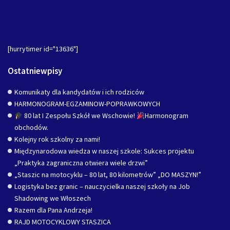
[hurrytimer id="13636"]
Ostatniewpisy
Komunikaty dla kandydatów i ich rodziców
HARMONOGRAM-EGZAMINOW-POPRAWKOWYCH
80 lat I Zespołu Szkół we Wschowie!
Harmonogram
obchodów.
Kolejny rok szkolny za nami!
Międzynarodowa wiedza w naszej szkole: Sukces projektu
„Praktyka zagraniczna otwiera wiele drzwi”
„Staszic na motocyklu – 80 lat, 80 kilometrów” „DO MASZYN!”
Logistyka bez granic – nauczycielka naszej szkoły na Job
Shadowing we Włoszech
Razem dla Pana Andrzeja!
RAJD MOTOCYKLOWY STASZICA