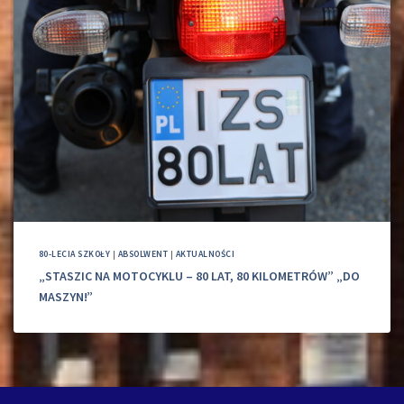
80-LECIA SZKOŁY
|
ABSOLWENT
|
AKTUALNOŚCI
„STASZIC NA MOTOCYKLU – 80 LAT, 80 KILOMETRÓW” „DO
MASZYN!”