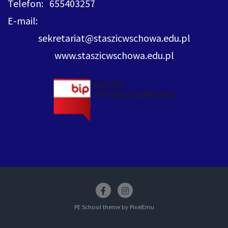
Telefon: 655403257
E-mail:
sekretariat@staszicwschowa.edu.pl
www.staszicwschowa.edu.pl
Facebook
insstagram
PE School theme by
PixelEmu