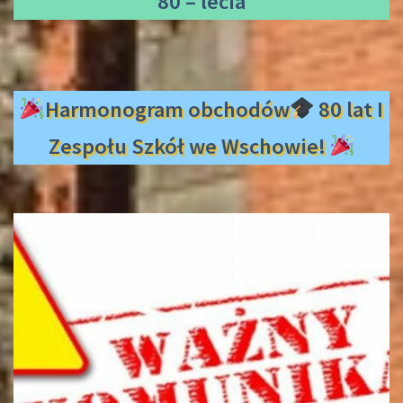
80 – lecia
Harmonogram obchodów
80 lat I
Zespołu Szkół we Wschowie!