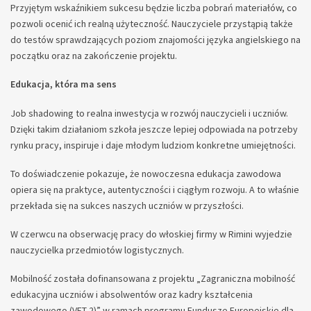
Przyjętym wskaźnikiem sukcesu będzie liczba pobrań materiałów, co
pozwoli ocenić ich realną użyteczność. Nauczyciele przystąpią także
do testów sprawdzających poziom znajomości języka angielskiego na
początku oraz na zakończenie projektu.
Edukacja, która ma sens
Job shadowing to realna inwestycja w rozwój nauczycieli i uczniów.
Dzięki takim działaniom szkoła jeszcze lepiej odpowiada na potrzeby
rynku pracy, inspiruje i daje młodym ludziom konkretne umiejętności.
To doświadczenie pokazuje, że nowoczesna edukacja zawodowa
opiera się na praktyce, autentyczności i ciągłym rozwoju. A to właśnie
przekłada się na sukces naszych uczniów w przyszłości.
W czerwcu na obserwację pracy do włoskiej firmy w Rimini wyjedzie
nauczycielka przedmiotów logistycznych.
Mobilność została dofinansowana z projektu „Zagraniczna mobilność
edukacyjna uczniów i absolwentów oraz kadry kształcenia
zawodowego (VET-2)” w ramach programu Fundusze Europejskie dla