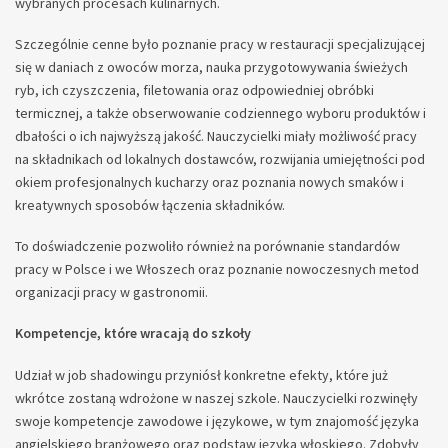
wybranych procesach kulinarnych.
Szczególnie cenne było poznanie pracy w restauracji specjalizującej
się w daniach z owoców morza, nauka przygotowywania świeżych
ryb, ich czyszczenia, filetowania oraz odpowiedniej obróbki
termicznej, a także obserwowanie codziennego wyboru produktów i
dbałości o ich najwyższą jakość. Nauczycielki miały możliwość pracy
na składnikach od lokalnych dostawców, rozwijania umiejętności pod
okiem profesjonalnych kucharzy oraz poznania nowych smaków i
kreatywnych sposobów łączenia składników.
To doświadczenie pozwoliło również na porównanie standardów
pracy w Polsce i we Włoszech oraz poznanie nowoczesnych metod
organizacji pracy w gastronomii.
Kompetencje, które wracają do szkoły
Udział w job shadowingu przyniósł konkretne efekty, które już
wkrótce zostaną wdrożone w naszej szkole. Nauczycielki rozwinęły
swoje kompetencje zawodowe i językowe, w tym znajomość języka
angielskiego branżowego oraz podstaw języka włoskiego. Zdobyły