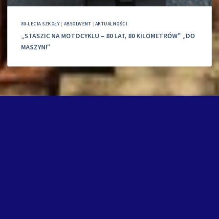
80-LECIA SZKOŁY
|
ABSOLWENT
|
AKTUALNOŚCI
„STASZIC NA MOTOCYKLU – 80 LAT, 80 KILOMETRÓW” „DO
MASZYN!”