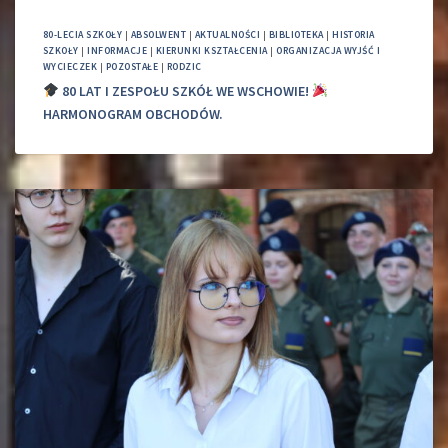
80-LECIA SZKOŁY
|
ABSOLWENT
|
AKTUALNOŚCI
|
BIBLIOTEKA
|
HISTORIA
SZKOŁY
|
INFORMACJE
|
KIERUNKI KSZTAŁCENIA
|
ORGANIZACJA WYJŚĆ I
WYCIECZEK
|
POZOSTAŁE
|
RODZIC
80 LAT I ZESPOŁU SZKÓŁ WE WSCHOWIE!
HARMONOGRAM OBCHODÓW.