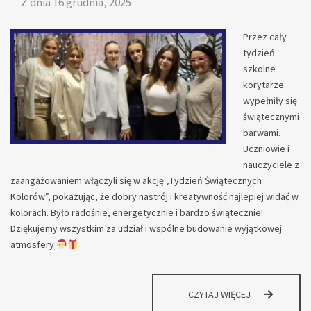
Z dnia
16 grudnia, 2025
Przez cały
tydzień
szkolne
korytarze
wypełniły się
świątecznymi
barwami.
Uczniowie i
nauczyciele z
zaangażowaniem włączyli się w akcję „Tydzień Świątecznych
Kolorów”, pokazując, że dobry nastrój i kreatywność najlepiej widać w
kolorach. Było radośnie, energetycznie i bardzo świątecznie!
Dziękujemy wszystkim za udział i wspólne budowanie wyjątkowej
atmosfery
CZYTAJ WIĘCEJ
TYDZIEŃ