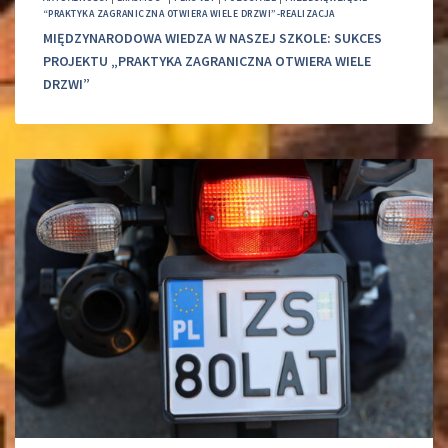
“PRAKTYKA ZAGRANICZNA OTWIERA WIELE DRZWI”-REALIZACJA
MIĘDZYNARODOWA WIEDZA W NASZEJ SZKOLE: SUKCES
PROJEKTU „PRAKTYKA ZAGRANICZNA OTWIERA WIELE
DRZWI”