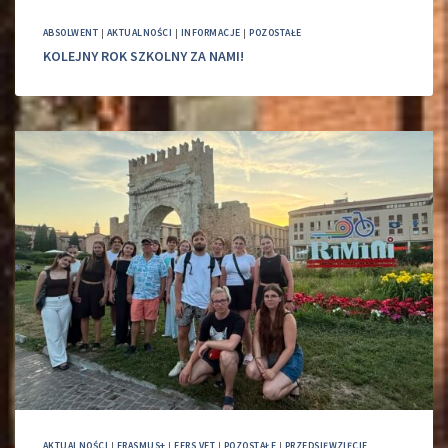
ABSOLWENT
|
AKTUALNOŚCI
|
INFORMACJE
|
POZOSTAŁE
KOLEJNY ROK SZKOLNY ZA NAMI!
AKTUALNOŚCI
|
ERASMUS+
|
FERS VET
|
POZOSTAŁE
|
PRZEDSIĘWZIĘCIE