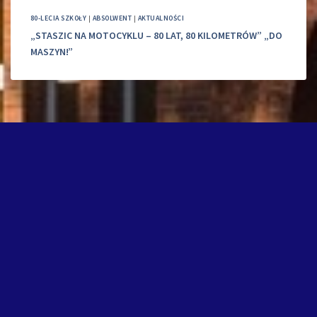
80-LECIA SZKOŁY
|
ABSOLWENT
|
AKTUALNOŚCI
„STASZIC NA MOTOCYKLU – 80 LAT, 80 KILOMETRÓW” „DO
MASZYN!”