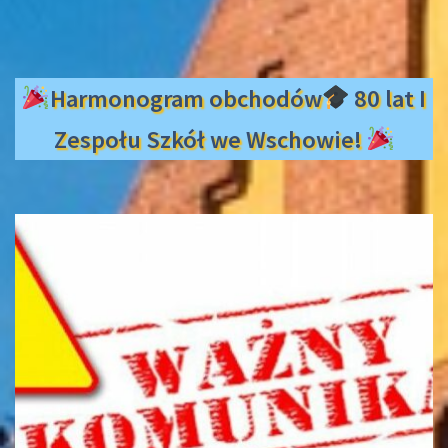
Harmonogram obchodów
80 lat I
Zespołu Szkół we Wschowie!