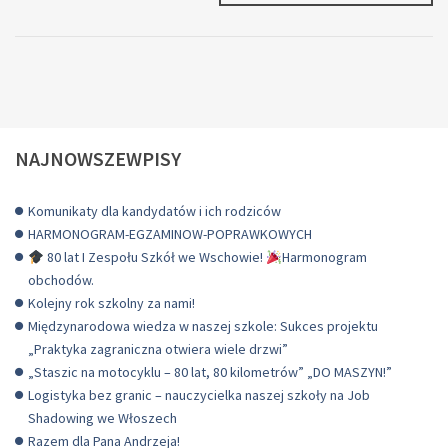
ŚWIĄTECZNYC
KOLORÓW
W
NASZEJ
SZKOLE!
NAJNOWSZEWPISY
Komunikaty dla kandydatów i ich rodziców
HARMONOGRAM-EGZAMINOW-POPRAWKOWYCH
80 lat I Zespołu Szkół we Wschowie!
Harmonogram
obchodów.
Kolejny rok szkolny za nami!
Międzynarodowa wiedza w naszej szkole: Sukces projektu
„Praktyka zagraniczna otwiera wiele drzwi”
„Staszic na motocyklu – 80 lat, 80 kilometrów” „DO MASZYN!”
Logistyka bez granic – nauczycielka naszej szkoły na Job
Shadowing we Włoszech
Razem dla Pana Andrzeja!