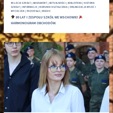
80-LECIA SZKOŁY
|
ABSOLWENT
|
AKTUALNOŚCI
|
BIBLIOTEKA
|
HISTORIA
SZKOŁY
|
INFORMACJE
|
KIERUNKI KSZTAŁCENIA
|
ORGANIZACJA WYJŚĆ I
WYCIECZEK
|
POZOSTAŁE
|
RODZIC
80 LAT I ZESPOŁU SZKÓŁ WE WSCHOWIE!
HARMONOGRAM OBCHODÓW.