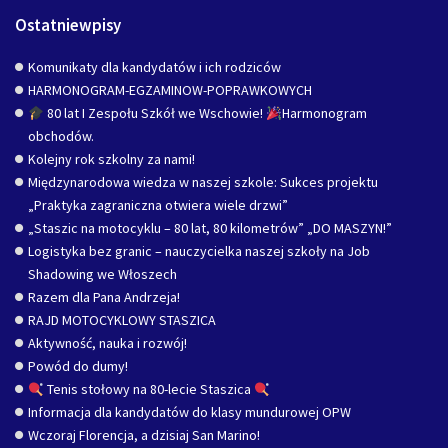
Ostatniewpisy
Komunikaty dla kandydatów i ich rodziców
HARMONOGRAM-EGZAMINOW-POPRAWKOWYCH
80 lat I Zespołu Szkół we Wschowie!
Harmonogram
obchodów.
Kolejny rok szkolny za nami!
Międzynarodowa wiedza w naszej szkole: Sukces projektu
„Praktyka zagraniczna otwiera wiele drzwi”
„Staszic na motocyklu – 80 lat, 80 kilometrów” „DO MASZYN!”
Logistyka bez granic – nauczycielka naszej szkoły na Job
Shadowing we Włoszech
Razem dla Pana Andrzeja!
RAJD MOTOCYKLOWY STASZICA
Aktywność, nauka i rozwój!
Powód do dumy!
Tenis stołowy na 80-lecie Staszica
Informacja dla kandydatów do klasy mundurowej OPW
Wczoraj Florencja, a dzisiaj San Marino!