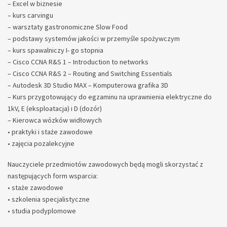
– Excel w biznesie
– kurs carvingu
– warsztaty gastronomiczne Slow Food
– podstawy systemów jakości w przemyśle spożywczym
– kurs spawalniczy I- go stopnia
– Cisco CCNA R&S 1 – Introduction to networks
– Cisco CCNA R&S 2 – Routing and Switching Essentials
– Autodesk 3D Studio MAX – Komputerowa grafika 3D
– Kurs przygotowujący do egzaminu na uprawnienia elektryczne do
1kV, E (eksploatacja) i D (dozór)
– Kierowca wózków widłowych
• praktyki i staże zawodowe
• zajęcia pozalekcyjne
Nauczyciele przedmiotów zawodowych będą mogli skorzystać z
następujących form wsparcia:
• staże zawodowe
• szkolenia specjalistyczne
• studia podyplomowe