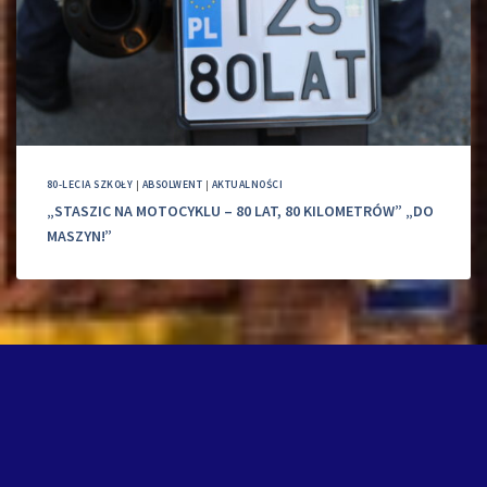
80-LECIA SZKOŁY
|
ABSOLWENT
|
AKTUALNOŚCI
„STASZIC NA MOTOCYKLU – 80 LAT, 80 KILOMETRÓW” „DO
MASZYN!”