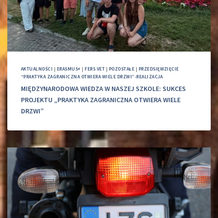
AKTUALNOŚCI
|
ERASMUS+
|
FERS VET
|
POZOSTAŁE
|
PRZEDSIĘWZIĘCIE
“PRAKTYKA ZAGRANICZNA OTWIERA WIELE DRZWI”-REALIZACJA
MIĘDZYNARODOWA WIEDZA W NASZEJ SZKOLE: SUKCES
PROJEKTU „PRAKTYKA ZAGRANICZNA OTWIERA WIELE
DRZWI”