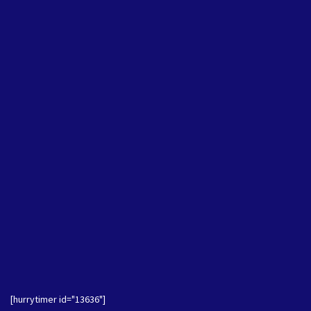
[hurrytimer id="13636"]