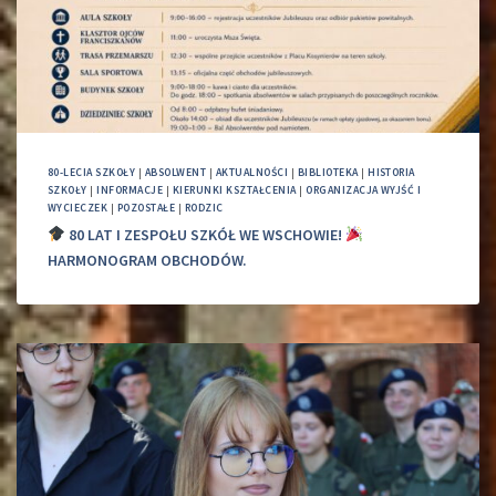
80-LECIA SZKOŁY
|
ABSOLWENT
|
AKTUALNOŚCI
|
BIBLIOTEKA
|
HISTORIA
SZKOŁY
|
INFORMACJE
|
KIERUNKI KSZTAŁCENIA
|
ORGANIZACJA WYJŚĆ I
WYCIECZEK
|
POZOSTAŁE
|
RODZIC
80 LAT I ZESPOŁU SZKÓŁ WE WSCHOWIE!
HARMONOGRAM OBCHODÓW.