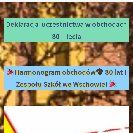
Deklaracja uczestnictwa
w obchodach
80 – lecia
Harmonogram obchodów
80 lat I
Zespołu Szkół we Wschowie!