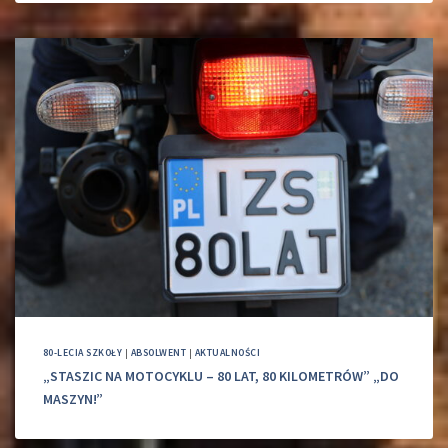
80-LECIA SZKOŁY
|
ABSOLWENT
|
AKTUALNOŚCI
„STASZIC NA MOTOCYKLU – 80 LAT, 80 KILOMETRÓW” „DO
MASZYN!”