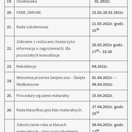
19.
Studniówka
01.2021r.
20.
FERIE ZIMOWE
15.02-28.02.2021r.
11.03.2021r. godz.
21.
Rada szkoleniowa
30
15
Zebranie z rodzicami /maturzyści
25.03.2021r godz.
22.
informacja o zagrożeniach/ dla
00
17
– 18.30
pozostałych konsultacje
23.
Rekolekcje
04.2021r.
Wiosenna przerwa świąteczna – Święta
01.04.2021r. –
24.
Wielkanocne
06.04.2021r.
25.
Procedury egzamin maturalny
15.04.2021r.
27.04.2021r. godz.
26.
Rada klasyfikacyjna klas maturalnych.
30
15
Zakończenie roku w klasach
30.04.2021r. godz.
00
maturalnych – Uroczysta Akademia
12