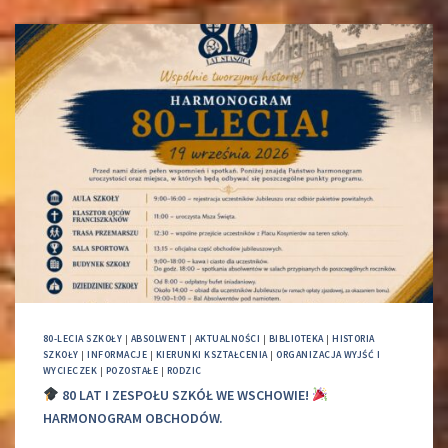
80-LECIA SZKOŁY
|
ABSOLWENT
|
AKTUALNOŚCI
|
BIBLIOTEKA
|
HISTORIA
SZKOŁY
|
INFORMACJE
|
KIERUNKI KSZTAŁCENIA
|
ORGANIZACJA WYJŚĆ I
WYCIECZEK
|
POZOSTAŁE
|
RODZIC
80 LAT I ZESPOŁU SZKÓŁ WE WSCHOWIE!
HARMONOGRAM OBCHODÓW.