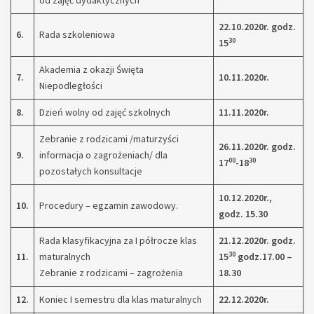
od zajęć dydaktycznych
22.10.2020r. godz.
6.
Rada szkoleniowa
30
15
Akademia z okazji Święta
7.
10.11.2020r.
Niepodległości
8.
Dzień wolny od zajęć szkolnych
11.11.2020r.
Zebranie z rodzicami /maturzyści
26.11.2020r. godz.
9.
informacja o zagrożeniach/ dla
00
30
17
-18
pozostałych konsultacje
10.12.2020r.,
10.
Procedury – egzamin zawodowy.
godz. 15.30
Rada klasyfikacyjna za I półrocze klas
21.12.2020r. godz.
30
11.
maturalnych
15
godz.17.00 –
Zebranie z rodzicami – zagrożenia
18.30
12.
Koniec I semestru dla klas maturalnych
22.12.2020r.