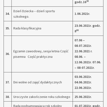
30
godz.16
Dzień Dziecka – dzień sportu
34.
1.06.2021r.
szkolnego.
23.06.2021r. godz.
35.
Rada klasyfikacyjna
00
8
07.06 –
08.07.2021r.
Egzamin zawodowy, sesja letnia Część
22.06.2021 r.
36.
pisemna Część praktyczna
08.06. –
12.06.2021r.
07.06.
– 08-07.2021r.
03.06.2021r.
37.
Dni wolne od zajęć dydaktycznych
04.06.2021r.
22.06.2021r.
38.
Uroczyste zakończenie roku szkolnego
25.06.2021r.
Rada podsumowująca rok szkolny
01.07.2021r. godz.