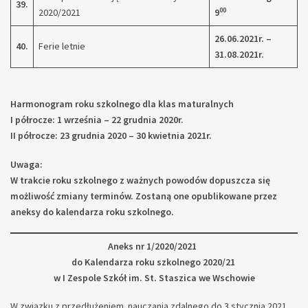
39.
00
2020/2021
9
26.06.2021r. –
40.
Ferie letnie
31.08.2021r.
Harmonogram roku szkolnego dla klas maturalnych
I półrocze: 1 września – 22 grudnia 2020r.
II półrocze: 23 grudnia 2020 – 30 kwietnia 2021r.
Uwaga:
W trakcie roku szkolnego z ważnych powodów dopuszcza się
możliwość zmiany terminów. Zostaną one opublikowane przez
aneksy do kalendarza roku szkolnego.
Aneks nr 1/2020/2021
do Kalendarza roku szkolnego 2020/21
w I Zespole Szkół im. St. Staszica we Wschowie
W związku z przedłużeniem nauczania zdalnego do 3 stycznia 2021