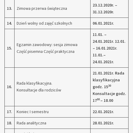
23.12.2020r. –
13.
Zimowa przerwa świąteczna
31.12.2020r.
14.
Dzień wolny od zajęć szkolnych
06.01.2021r.
11.01. –
24.01.2021r.
12.01.
Egzamin zawodowy: sesja zimowa
15.
– 16.01.2021r.
Część pisemna Część praktyczna
11.01.–
24.01.2021r.
21.01.2021r.
Rada
klasyfikacyjna
Rada klasyfikacyjna.
30
16.
godz. 15
Konsultacje dla rodziców
Konsultacje godz.
00
17
– 18.00
17.
Koniec I semestru
22.01.2021r.
18.
Rada analityczna
28.01.2021r.