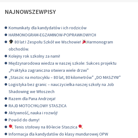
NAJNOWSZEWPISY
Komunikaty dla kandydatów i ich rodziców
HARMONOGRAM-EGZAMINOW-POPRAWKOWYCH
80 lat I Zespołu Szkół we Wschowie!
Harmonogram
obchodów.
Kolejny rok szkolny za nami!
Międzynarodowa wiedza w naszej szkole: Sukces projektu
„Praktyka zagraniczna otwiera wiele drzwi”
„Staszic na motocyklu – 80 lat, 80 kilometrów” „DO MASZYN!”
Logistyka bez granic – nauczycielka naszej szkoły na Job
Shadowing we Włoszech
Razem dla Pana Andrzeja!
RAJD MOTOCYKLOWY STASZICA
Aktywność, nauka i rozwój!
Powód do dumy!
Tenis stołowy na 80-lecie Staszica
Informacja dla kandydatów do klasy mundurowej OPW