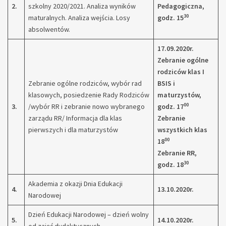
2.
szkolny 2020/2021. Analiza wyników
Pedagogiczna,
30
maturalnych. Analiza wejścia. Losy
godz. 15
absolwentów.
17.09.2020r.
Zebranie ogólne
rodziców klas I
Zebranie ogólne rodziców, wybór rad
BSIS i
klasowych, posiedzenie Rady Rodziców
maturzystów,
00
3.
/wybór RR i zebranie nowo wybranego
godz. 17
zarządu RR/ Informacja dla klas
Zebranie
pierwszych i dla maturzystów
wszystkich klas
00
18
Zebranie RR,
30
godz. 18
Akademia z okazji Dnia Edukacji
4.
13.10.2020r.
Narodowej
Dzień Edukacji Narodowej – dzień wolny
5.
14.10.2020r.